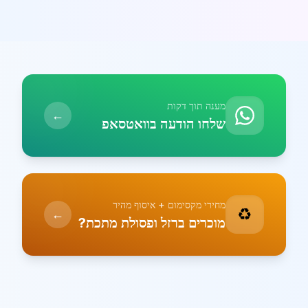
מענה תוך דקות
←
שלחו הודעה בוואטסאפ
מחירי מקסימום + איסוף מהיר
♻️
←
מוכרים ברזל ופסולת מתכת?