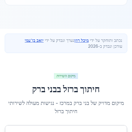
נכתב ותוחקר על ידי
מיכל רוזן
נערך ונבדק על ידי
יואב בן־עמי
עודכן ונבדק ב-2026
מיקום השירות
חיתוך ברזל
ב
בני ברק
מיקום מדויק של
בני ברק
ב
מרכז
- נגישות מעולה לשירותי
חיתוך ברזל