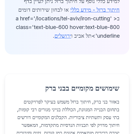
למידע כללי נוסף על חיתוך ברזל ניתן לעיין בדף
חיתוך ברזל - מידע כללי
או לבחון שירותים דומים
ב< a href='/locations/tel-aviv/iron-cutting'
class='text-blue-600 hover:text-blue-800
underline'>תל אביב ו
ירושלים
.
שימושים מקומיים בבני ברק
באזור בני ברק, חיתוך ברזל משמש בעיקר לפרויקטים
בתחום הבנייה המגוונת, הכוללת בנייני מגורים רבי קומות,
בתי עסק ותשתיות ציבוריות. הקבלנים המקומיים דורשים
חיתוך מדויק לפי תכניות הנדסיות מתקדמות, המאפשר
יצירת רכיבים מותאמים אישית כמו קורות, זיזים וחיבורים