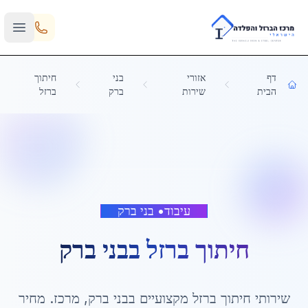
Skip to main content
דף
אזורי
בני
חיתוך
הבית
שירות
ברק
ברזל
עיבוד
•
בני ברק
חיתוך ברזל
ב
בני ברק
שירותי
חיתוך ברזל
מקצועיים ב
בני ברק
,
מרכז
. מחיר