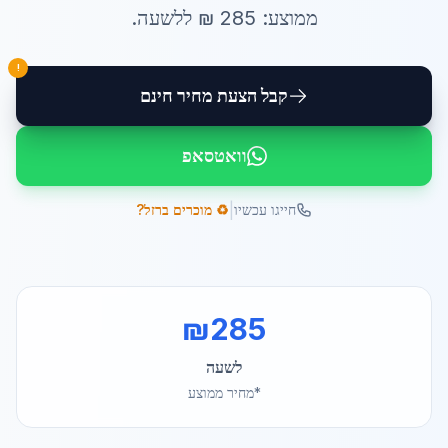
ממוצע:
285
₪ ל
לשעה
.
!
קבל הצעת מחיר חינם
וואטסאפ
|
חייגו עכשיו
♻️ מוכרים ברזל?
₪
285
לשעה
*מחיר ממוצע