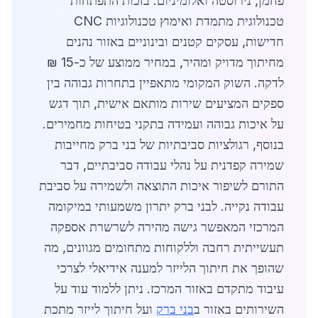
פחמן, נירוסטה ואלומיניום. בזכות התפתחות
טכנולוגית מתמדת ואימוץ טכנולוגיות CNC
חדישות, עסקים קטנים ובינוניים באזור נהנים
מחיתוך מדויק ומהיר, במחיר ממוצע של כ-15 ₪
לדקה. השוק המקומי מתאפיין בתחרות גבוהה בין
ספקים המציעים שירות מותאם אישית, תוך דגש
על איכות גבוהה ועמידה בתקני בטיחות מחמירים.
בנוסף, רגולציות סביבתיות של בני ברק מחייבות
שמירה קפדנית על נהלי עבודה סביבתיים, דבר
התורם לשיפור איכות התוצאה ולשמירה על סביבת
עבודה נקייה. לבני ברק יתרון משמעותי במיקומה
המרכזי המאפשר גישה מהירה לשרשרת אספקה
תעשייתית רחבה וללקוחות מתחומים מגוונים, מה
שהופך את חיתוך הלייזר למענה אידיאלי לצרכי
עיבוד מתקדם באזור המרכז. ניתן ללמוד עוד על
השירותים באזור ב
בני ברק
ועל חיתוך לייזר מתכת