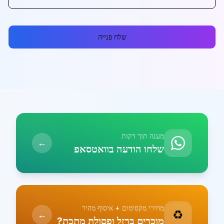
שלח פנייה
מענה תוך דקות
←
שלחו הודעה בוואטסאפ
מחירי מקסימום + איסוף מהיר
♻️
←
מוכרים ברזל ופסולת מתכת?