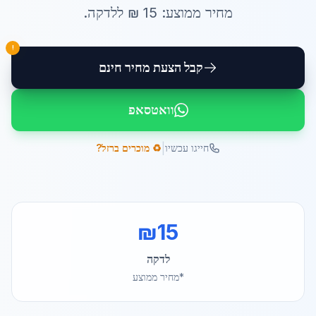
מחיר ממוצע:
15
₪ ל
לדקה
.
!
קבל הצעת מחיר חינם
וואטסאפ
|
חייגו עכשיו
♻️ מוכרים ברזל?
₪
15
לדקה
*מחיר ממוצע