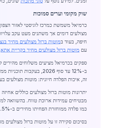
זמנים. למידע נוסף על
סוגי מתכות
שונים, כול
שוק מקומי וערים סמוכות
כרמיאל משמשת כמרכז לוגיסטי לאזור הצפון,
מצולעים דומים אך משתנים מעט עקב עלויות 
חיפה, בעוד ב
מוטות ברזל מצולעים מחיר בנצ
עם
מוטות ברזל מצולעים מחיר בקריית אתא
,
ספקים בכרמיאל מציעים משלוחים מהירים לאז
ב-12% עד סוף 2026, בעקבות תוכניות ממשלתיות לפיתוח תשתיות. לקוחות יכולים ליהנות משירותי
זה, איכות הפלדה חיונית: מוטות מצולעים בעל
כמו פלדה ממוחזרת הפחיתו מחירים ב-5%. לקבלנים מומלץ להזמין מראש כדי להימנע מעליית מחירים עונתית.
בסיכום סקירה זו על מוטות ברזל מצולעים מ