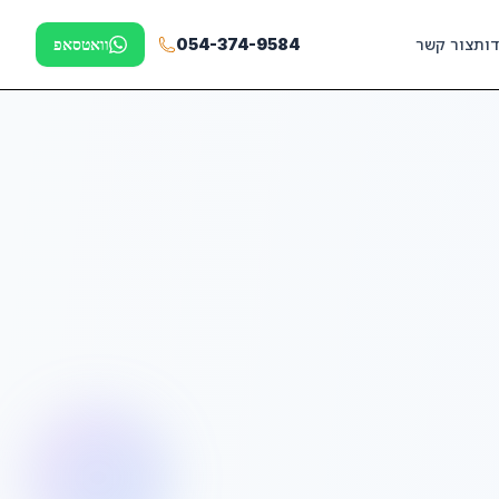
דות
צור קשר
054-374-9584
וואטסאפ