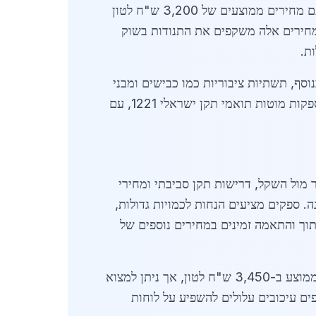
ובסביבתה. ספקים מובילים באזור מציעים מוטות בקטרים נפוצים כמו 10 מ"מ, 12 מ"מ, 16 מ"מ ו-20 מ"מ, עם מחירים ממוצעים של 3,200 ש"ח לטון
 ש"ח לטון ל-12 מ"מ, 3,700 ש"ח לטון ל-16 מ"מ ו-4,100 ש"ח לטון ל-20 מ"מ. מחירים אלה משקפים את התנודות בשוק
ת.
וסף, תשתיות ציבוריות כמו כבישים ומבני
ציבור מגבירות את הצורך במוטות איכותיים. ספקים מרכזיים כוללים חברות ותיקות הפועלות באזור הצפון, המספקות מוטות תואמי תקן ישראלי 1221, עם
 מול השקל, דרישות תקן סביבתי ומחירי
ירידה קלה של 2% במחירים לעומת תחילת השנה. ספקים מציעים הנחות לכמויות גדולות,
, שירותי חיתוך והתאמה זמינים במחירים נוספים של
באזור כרמיאל, התחרות בין ספקים גבוהה, מה שמוביל למחירים תחרותיים. לדוגמה, מוטות 12 מ"מ נמכרים בממוצע ב-3,450 ש"ח לטון, אך ניתן למצוא
דחופים עיכובים עלולים להשפיע על לוחות