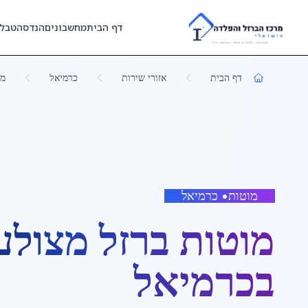
Skip to main content
דף הבית
מחשבונים
הנדסה
טבל
דף הבית
אזורי שירות
כרמיאל
מו
מוטות
•
כרמיאל
מוטות ברזל מצולע
ב
כרמיאל