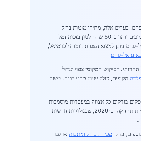
חם. בערים אלה, מחירי מוטות ברזל
המחירים נמוכים יותר ב-50 ש"ח לטון בזכות נמל
ל-פחם ניתן למצוא הצעות דומות לכרמיאל,
באום אל-פחם
.
חרותי. הביקוש המקומי צפוי לגדול
פלדה
מקיפים, כולל ייעוץ טכני חינם. בשוק
מעולה בבטון, חוזק מתיחה של מעל 500 MPa וגמישות גבוהה. ספקים בודקים כל אצווה במעבדות מוסמכות,
מבטיחים עמידות ארוכת טווח. בהשוואה למוטות חלקים, המצולעים יקרים יותר ב-10-15%, אך חוסכים בעלויות תחזוקה. ב-2026, טכנולוגיות חדשות
וספים, בדקו
מכירת ברזל ומתכות
או פנו