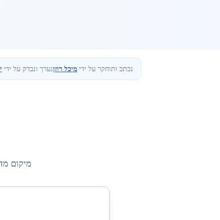
נכתב ותוחקר על ידי
מיכל רוזן
נערך ונבדק על ידי
י
מיקום מד