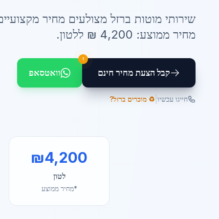
שירותי
מוטות ברזל מצולעים מחיר
מקצועיים
מחיר ממוצע:
4,200
₪ ל
לטון
.
!
קבל הצעת מחיר חינם
וואטסאפ
|
חייגו עכשיו
♻️ מוכרים ברזל?
₪
4,200
לטון
*מחיר ממוצע