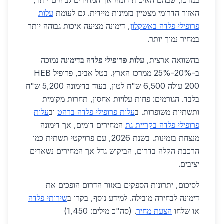
במרכז, שבהם האיכות דומה אך המחירים גבוהים יותר,
האזור הדרומי מצטיין בזמינות מיידית. גם לעומת
עלות
פרופילי פלדה באשקלון
, דימונה מציעה איכות גבוהה יותר
במחיר נמוך יותר.
בהשוואה ארצית,
עלות פרופילי פלדה בדימונה
נמוכה
ב-20%-25% ממרכז הארץ. בטל אביב, פרופיל HEB
200 עולה 6,500 ש"ח לטון, בעוד בדימונה 5,200 ש"ח
בלבד. הגורמים: פחות עלויות אחסון, תחרות מקומית
ותשתיות משופרות. ב
עלות פרופילי פלדה ברהט
וב
עלות
פרופילי פלדה בקריית גת
המחירים דומים, אך דימונה
מנצחת בזמינות. בשנת 2026, עם פרויקטי תשתית כמו
הרכבת הקלה בדרום, הביקוש גדל אך המחירים נשארים
יציבים.
לסיכום, יתרונות הספקים באזור הדרום הופכים את
דימונה לבחירה מובילה. למידע נוסף, בקרו ב
שירותי פלדה
או שלחו
הצעת מחיר
. (סה"כ מילים: 1,450)