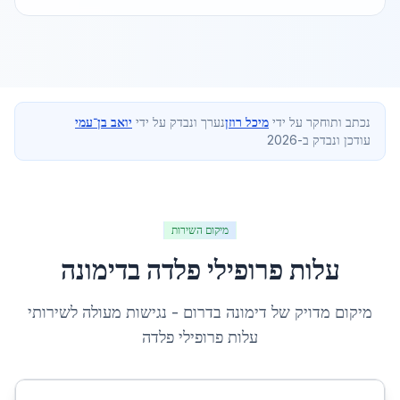
נכתב ותוחקר על ידי
מיכל רוזן
נערך ונבדק על ידי
יואב בן־עמי
עודכן ונבדק ב-2026
מיקום השירות
עלות פרופילי פלדה
ב
דימונה
מיקום מדויק של
דימונה
ב
דרום
- נגישות מעולה לשירותי
עלות פרופילי פלדה