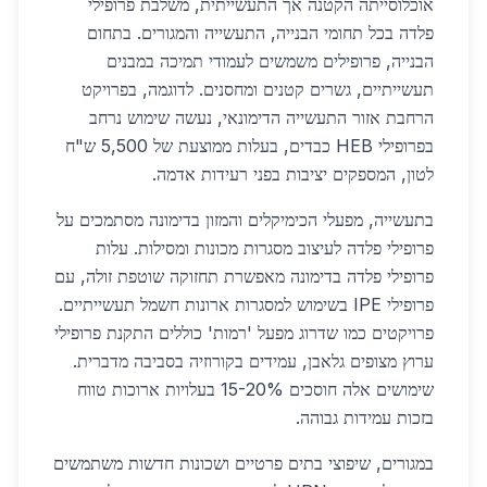
אוכלוסייתה הקטנה אך התעשייתית, משלבת פרופילי
פלדה בכל תחומי הבנייה, התעשייה והמגורים. בתחום
הבנייה, פרופילים משמשים לעמודי תמיכה במבנים
תעשייתיים, גשרים קטנים ומחסנים. לדוגמה, בפרויקט
הרחבת אזור התעשייה הדימונאי, נעשה שימוש נרחב
בפרופילי HEB כבדים, בעלות ממוצעת של 5,500 ש"ח
לטון, המספקים יציבות בפני רעידות אדמה.
בתעשייה, מפעלי הכימיקלים והמזון בדימונה מסתמכים על
פרופילי פלדה לעיצוב מסגרות מכונות ומסילות. עלות
פרופילי פלדה בדימונה מאפשרת תחזוקה שוטפת זולה, עם
פרופילי IPE בשימוש למסגרות ארונות חשמל תעשייתיים.
פרויקטים כמו שדרוג מפעל 'רמות' כוללים התקנת פרופילי
ערוץ מצופים גלאבן, עמידים בקורוזיה בסביבה מדברית.
שימושים אלה חוסכים 15-20% בעלויות ארוכות טווח
בזכות עמידות גבוהה.
במגורים, שיפוצי בתים פרטיים ושכונות חדשות משתמשים