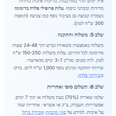
1-5 ימים תלוי במורכבות. בדיקות איכות כוללות
מדידות ומבחני כיפוף.
עלות פרופילי פלדה בדימונה
נשמרת קבועה גם בעיבוד נוסף כמו צביעה (תוספת
300 ש"ח לטון).
שלב 5: משלוח והתקנה
משלוח באמצעות משאיות כביש תוך 24-48 שעות
מדימונה לכל הדרום. עלות משלוח: 150-250 ש"ח
לטון. לוח זמנים: סה"כ 3-7 ימים מהאישור.
שירותי התקנה זמינים נוסף 1,000 ש"ח ליום. בדקו
ב
שירותי פלדה
.
שלב 6: תשלום סופי ואחריות
שלמו שארית (70%) בעת משלוח או תוך 7 ימים.
אפשרויות: העברה, צ'ק או אשראי. אחריות שנה
על איכות. למידע על
סוגי מתכות
ו
מכירת ברזל