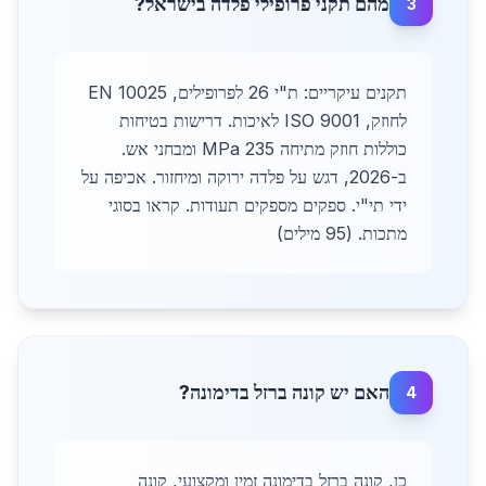
מהם תקני פרופילי פלדה בישראל?
3
תקנים עיקריים: ת"י 26 לפרופילים, EN 10025
לחוזק, ISO 9001 לאיכות. דרישות בטיחות
כוללות חוזק מתיחה 235 MPa ומבחני אש.
ב-2026, דגש על פלדה ירוקה ומיחזור. אכיפה על
ידי תי"י. ספקים מספקים תעודות. קראו בסוגי
מתכות. (95 מילים)
האם יש קונה ברזל בדימונה?
4
כן, קונה ברזל בדימונה זמין ומקצועי, קונה