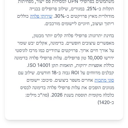
משתמשים בפרופילי UPN למסילות פס ייצור, מפחיתות
תקלות ב-25%. במגורים, שילוב פרופילים בבנייה
מודולרית מאיץ פרויקטים ב-30%.
שירותי פלדה
כוללים
ריתוך ועיצוב, חיוניים ליישומים מורכבים.
בחינת יתרונות: פרופילי פלדה קלים יותר מבטון,
מאפשרים עיצובים חופשיים. בדימונה, אקלים יבש שומר
על אורך חיים ארוך. פרויקטים עתידיים כמו מרכז לוגיסטי
ידרשו 10,000 טון פרופילים. עלות פרופילי פלדה בדימונה
כוללת אופציות ירוקות, תואמות תקן ISO 14001.
קבלנים מדווחים על ROI גבוה ב-18 חודשים. שילוב עם
סוגי מתכות
אחרים משפר ביצועים. סיכום: יישומים
מגוונים הופכים את עלות פרופילי פלדה בדימונה לבסיס
כלכלה מקומית תוססת בשנת 2026. (סה"כ מילים:
כ-1420)