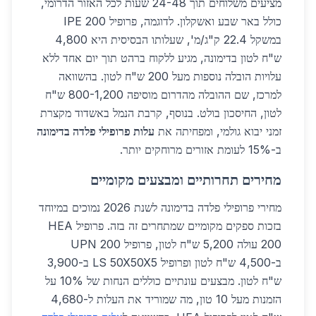
מציעים משלוחים תוך 24-48 שעות לכל האזור הדרומי,
כולל באר שבע ואשקלון. לדוגמה, פרופיל IPE 200
במשקל 22.4 ק"ג/מ', שעלותו הבסיסית היא 4,800
ש"ח לטון בדימונה, מגיע ללקוח ברהט תוך יום אחד ללא
עלויות הובלה נוספות מעל 200 ש"ח לטון. בהשוואה
למרכז, שם ההובלה מהדרום מוסיפה 800-1,200 ש"ח
לטון, החיסכון בולט. בנוסף, קרבת הנמל באשדוד מקצרת
זמני יבוא גולמי, ומפחיתה את
עלות פרופילי פלדה בדימונה
ב-15% לעומת אזורים מרוחקים יותר.
מחירים תחרותיים ומבצעים מקומיים
מחירי פרופילי פלדה בדימונה לשנת 2026 נמוכים במיוחד
בזכות ספקים מקומיים שמתחרים זה בזה. פרופיל HEA
200 עולה 5,200 ש"ח לטון, פרופיל UPN 200
ב-4,500 ש"ח לטון ופרופיל LS 50X50X5 ב-3,900
ש"ח לטון. מבצעים עונתיים כוללים הנחות של 10% על
הזמנות מעל 10 טון, מה שמוריד את העלות ל-4,680