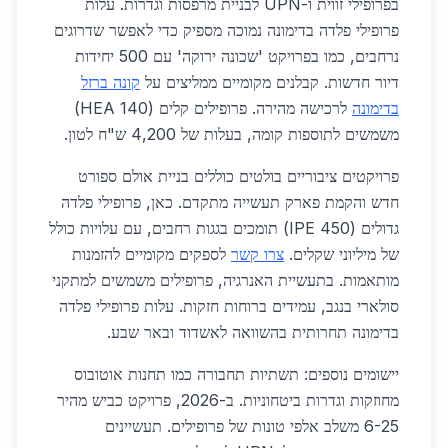
בפרופילי זווית ו-UPN לבניית מרפסות וגדרות. עלות
פרופילי פלדה בדימונה נמוכה מספיק כדי לאפשר שדרוגים
נרחבים, כמו בפרויקט 'שכונה ירוקה' עם 500 יחידות
דיור חדשות. קבלנים מקומיים ממליצים על
קונה ברזל
בדימונה
לרכישה מהירה. פרופילים קלים (HEA 140)
משמשים לתוספות קומה, בעלות של 4,200 ש"ח לטון.
פרויקטים ציבוריים בולטים כוללים בניית אולם ספורט
חדש והקמת פארק תעשייה מתקדם. כאן, פרופילי פלדה
גדולים (IPE 450) תומכים בגגות רחבים, עם עלויות כולל
של מיליוני שקלים.
צרו קשר
לספקים מקומיים להזמנות
מותאמות. בתעשיית האנרגיה, פרופילים משמשים למתקני
סולארי בנגב, עמידים ברוחות חזקות. עלות פרופילי פלדה
בדימונה תחרותית בהשוואה לאשדוד ובאר שבע.
יישומים נוספים: תשתיות תחבורה כמו תחנות אוטובוס
מחוזקות וגדרות ביטחוניות. ב-2026, פרויקט כביש מהיר
6-25 משלב אלפי טונות של פרופילים. תעשיינים