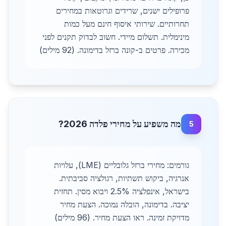
פרופילים ישנים, שרידים וגרוטאות במחירים
תחרותיים. שירותי איסוף חינם מעל כמות
מינימלית. תשלום מיידי. חשוב לבדוק תקנים לפני
מכירה. פרטים ב-קונה ברזל בדימונה. (92 מילים)
מה משפיע על מחירי פלדה 2026?
5
גורמים: מחירי ברזל גלובליים (LME), עלויות
אנרגיה, ביקוש תשתיות, רגולציה סביבתית.
בישראל, אינפלציה 2.5% ויבוא מסין. תחזית
יציבה. בדימונה, הובלה נמוכה. הצעת מחיר
מדויקת זמינה. ראו הצעת מחיר. (96 מילים)