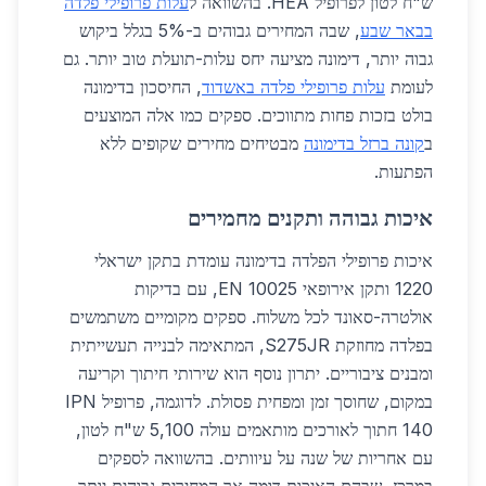
ש"ח לטון לפרופיל HEA. בהשוואה ל
עלות פרופילי פלדה
בבאר שבע
, שבה המחירים גבוהים ב-5% בגלל ביקוש
גבוה יותר, דימונה מציעה יחס עלות-תועלת טוב יותר. גם
לעומת
עלות פרופילי פלדה באשדוד
, החיסכון בדימונה
בולט בזכות פחות מתווכים. ספקים כמו אלה המוצעים
ב
קונה ברזל בדימונה
מבטיחים מחירים שקופים ללא
הפתעות.
איכות גבוהה ותקנים מחמירים
איכות פרופילי הפלדה בדימונה עומדת בתקן ישראלי
1220 ותקן אירופאי EN 10025, עם בדיקות
אולטרה-סאונד לכל משלוח. ספקים מקומיים משתמשים
בפלדה מחוזקת S275JR, המתאימה לבנייה תעשייתית
ומבנים ציבוריים. יתרון נוסף הוא שירותי חיתוך וקריעה
במקום, שחוסך זמן ומפחית פסולת. לדוגמה, פרופיל IPN
140 חתוך לאורכים מותאמים עולה 5,100 ש"ח לטון,
עם אחריות של שנה על עיוותים. בהשוואה לספקים