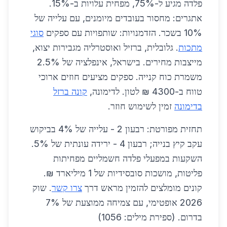
פלדה מגיע ל-75%, מפחית עלויות ב-15%.
אתגרים: מחסור בעובדים מיומנים, עם עלייה של
10% בשכר. הזדמנויות: שותפויות עם ספקים
סוגי
מתכות
. גלובלית, ברזיל ואוסטרליה מגבירות יצוא,
מייצבות מחירים. בישראל, אינפלציה של 2.5%
משמרת כוח קנייה. ספקים מציעים חוזים ארוכי
טווח ב-4300 ₪ לטון. לדימונה,
קונה ברזל
בדימונה
זמין לשימוש חוזר.
תחזית מפורטת: רבעון 2 - עלייה של 4% בביקוש
עקב קיץ בנייה; רבעון 4 - ירידה עונתית של 5%.
השקעות במפעלי פלדה חשמליים מפחיתות
פליטות, מושכות סובסידיות של 1 מיליארד ₪.
קונים מומלצים להזמין מראש דרך
צרו קשר
. שוק
2026 אופטימי, עם צמיחה ממוצעת של 7%
בדרום. (ספירת מילים: 1056)