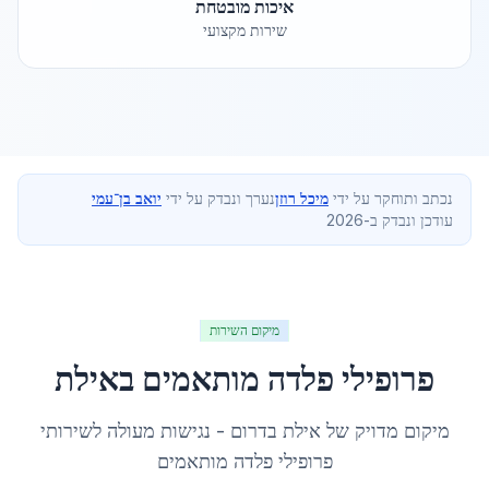
איכות מובטחת
שירות מקצועי
נכתב ותוחקר על ידי
מיכל רוזן
נערך ונבדק על ידי
יואב בן־עמי
עודכן ונבדק ב-2026
מיקום השירות
פרופילי פלדה מותאמים
ב
אילת
מיקום מדויק של
אילת
ב
דרום
- נגישות מעולה לשירותי
פרופילי פלדה מותאמים