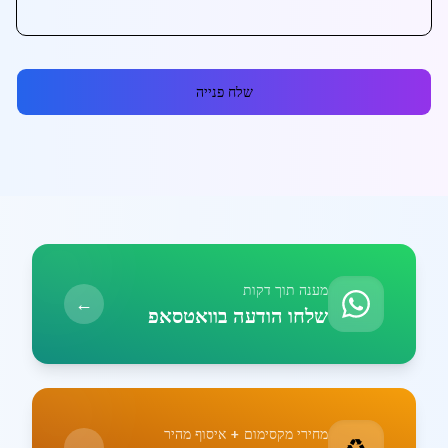
שלח פנייה
מענה תוך דקות
←
שלחו הודעה בוואטסאפ
מחירי מקסימום + איסוף מהיר
♻️
←