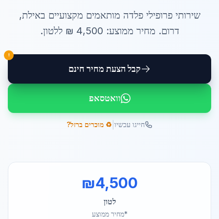
שירותי
פרופילי פלדה מותאמים
מקצועיים ב
אילת
,
דרום
. מחיר ממוצע:
4,500
₪ ל
לטון
.
!
קבל הצעת מחיר חינם
וואטסאפ
|
חייגו עכשיו
♻️ מוכרים ברזל?
₪
4,500
לטון
*מחיר ממוצע