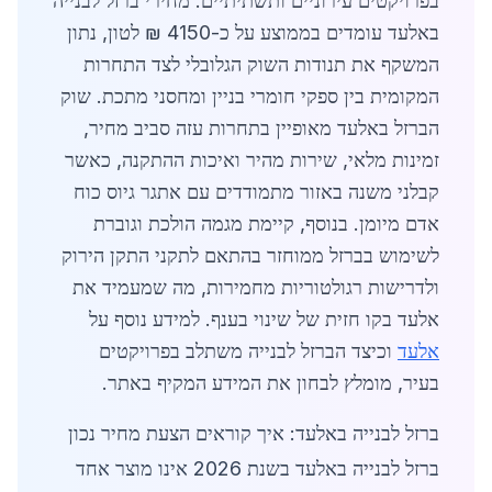
בפרויקטים עירוניים ותשתיתיים. מחירי ברזל לבנייה
באלעד עומדים בממוצע על כ-4150 ₪ לטון, נתון
המשקף את תנודות השוק הגלובלי לצד התחרות
המקומית בין ספקי חומרי בניין ומחסני מתכת. שוק
הברזל באלעד מאופיין בתחרות עזה סביב מחיר,
זמינות מלאי, שירות מהיר ואיכות ההתקנה, כאשר
קבלני משנה באזור מתמודדים עם אתגר גיוס כוח
אדם מיומן. בנוסף, קיימת מגמה הולכת וגוברת
לשימוש בברזל ממוחזר בהתאם לתקני התקן הירוק
ולדרישות רגולטוריות מחמירות, מה שמעמיד את
אלעד בקו חזית של שינוי בענף. למידע נוסף על
אלעד
וכיצד הברזל לבנייה משתלב בפרויקטים
בעיר, מומלץ לבחון את המידע המקיף באתר.
ברזל לבנייה באלעד: איך קוראים הצעת מחיר נכון
ברזל לבנייה באלעד בשנת 2026 אינו מוצר אחד