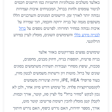
באלעד משלבים טכנולוגיות חדשניות כמו חיישנים חכמים
לניטור עומסים ולחות בברזל, המבטיחים איכות ועמידות
גבוהה יותר לאורך זמן. היישומים המגוונים והעדכניים הללו
משקפים מגמה של בנייה ירוקה וחכמה, תוך שמירה על
איכות גבוהה במחיר תחרותי. לפרטים נוספים על
ברזל
לבנייה מידע כללי
והשימושים השונים, מומלץ לעיין במידע
הרלוונטי.
שימושים נפוצים בפרויקטים באזור אלעד
בנייה פרטית, תוספות בנייה, חיזוק מבנים, מחסנים,
סככות, שיפוץ מסחרי ועבודות תשתית משתמשים בסוגים
שונים של ברזל. מוטות זיון ורשתות משמשים לבטון מזוין,
בעוד פרופילי IPE, HEA, זוויות וצינורות משמשים
לקונסטרוקציות פלדה. כל שימוש דורש סיווג אחר, ולכן לא
נכון לבקש "מחיר ברזל" בלי לציין סוג, קוטר, אורך וכמות.
לקבלן קטן מומלץ להכין רשימת פריטים: קוטר מוט,
אורך, מספר יחידות, האם נדרש כיפוף, האם נדרש חיתוך