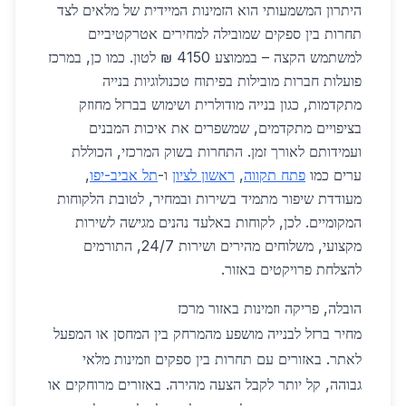
היתרון המשמעותי הוא הזמינות המיידית של מלאים לצד
תחרות בין ספקים שמובילה למחירים אטרקטיביים
למשתמש הקצה – בממוצע 4150 ₪ לטון. כמו כן, במרכז
פועלות חברות מובילות בפיתוח טכנולוגיות בנייה
מתקדמות, כגון בנייה מודולרית ושימוש בברזל מחוזק
בציפויים מתקדמים, שמשפרים את איכות המבנים
ועמידותם לאורך זמן. התחרות בשוק המרכזי, הכוללת
ערים כמו
פתח תקווה
,
ראשון לציון
ו-
תל אביב-יפו
,
מעודדת שיפור מתמיד בשירות ובמחיר, לטובת הלקוחות
המקומיים. לכן, לקוחות באלעד נהנים מגישה לשירות
מקצועי, משלוחים מהירים ושירות 24/7, התורמים
להצלחת פרויקטים באזור.
הובלה, פריקה וזמינות באזור מרכז
מחיר ברזל לבנייה מושפע מהמרחק בין המחסן או המפעל
לאתר. באזורים עם תחרות בין ספקים וזמינות מלאי
גבוהה, קל יותר לקבל הצעה מהירה. באזורים מרוחקים או