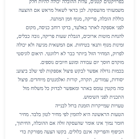
בפרויקטים קטנים, עלות ההובלה יכולה להיות חלק
משמעותי מהעסקה. לכן כדאי לשאול מראש אם ההצעה
כוללת הובלה, פריקה, מנוף וזמן המתנה.
לפני אספקה לאתר באלעד, בדקו רוחב כניסה, מקום
להנחת מוטות ארוכים, הגבלת שעות פריקה, גובה כבלים,
זמינות מנוף ותנאי בטיחות. אם המשאית מגיעה ולא יכולה
לפרוק, המחיר הזול ביותר כבר לא רלוונטי. תיאום לוגיסטי
מוקדם חוסך יום עבודה ומונע חיובים נוספים.
בכמות גדולה אפשר לבקש פיצול אספקות לפי שלב ביצוע:
יסודות, עמודים, תקרה, קורות ואלמנטים מיוחדים. פיצול
כזה מקטין עומס באתר ומאפשר לבדוק כל משלוח מול
התכנית לפני השימוש.
טעויות שמייקרות הזמנת ברזל לבנייה
הטעות הראשונה היא להזמין לפי מחיר לטון בלבד. מחיר
חומר נמוך אינו אומר שהעסקה זולה אם ההובלה, החיתוך,
הכיפוף והפריקה אינם כלולים. בקשו הצעה מפורקת כדי