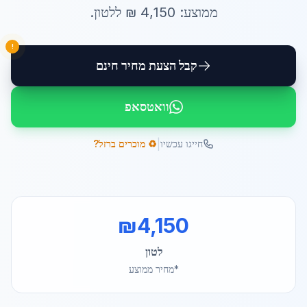
ממוצע:
4,150
₪ ל
לטון
.
!
קבל הצעת מחיר חינם
וואטסאפ
|
חייגו עכשיו
♻️ מוכרים ברזל?
₪
4,150
לטון
*מחיר ממוצע