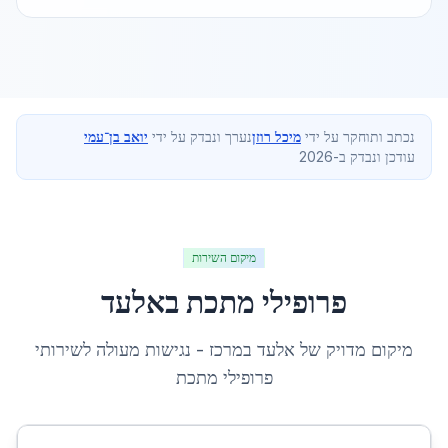
נכתב ותוחקר על ידי
מיכל רוזן
נערך ונבדק על ידי
יואב בן־עמי
עודכן ונבדק ב-2026
מיקום השירות
פרופילי מתכת
ב
אלעד
מיקום מדויק של
אלעד
ב
מרכז
- נגישות מעולה לשירותי
פרופילי מתכת