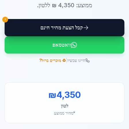
ממוצע:
4,350
₪ ל
לטון
.
!
קבל הצעת מחיר חינם
וואטסאפ
|
חייגו עכשיו
♻️ מוכרים ברזל?
₪
4,350
לטון
*מחיר ממוצע