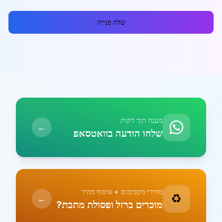
שלח פנייה
מענה תוך דקות
←
שלחו הודעה בוואטסאפ
מחירי מקסימום + איסוף מהיר
♻️
←
מוכרים ברזל ופסולת מתכת?