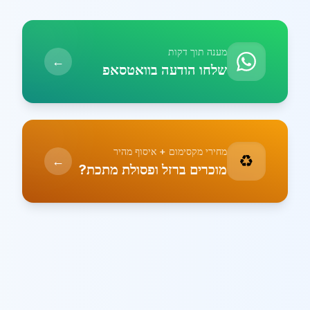
מענה תוך דקות
←
שלחו הודעה בוואטסאפ
מחירי מקסימום + איסוף מהיר
♻️
←
מוכרים ברזל ופסולת מתכת?