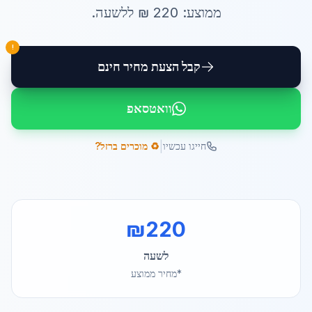
ממוצע:
220
₪ ל
לשעה
.
!
קבל הצעת מחיר חינם
וואטסאפ
|
חייגו עכשיו
♻️ מוכרים ברזל?
₪
220
לשעה
*מחיר ממוצע