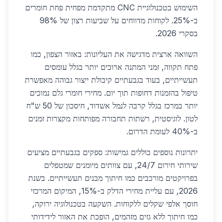
השימוש בטכנולוגיית CNC מתקדמת מפחית פחת חומרים
ב-25%. לקוחות מדווחים על שביעות רצון של 98%
בסקרי 2026.
השוואה ארצית מדגישה את העליונות: באזור הצפון, כמו
פתח תקווה, זמני המתנה ארוכים יותר בגלל עומסים
תעשייתיים, בעוד בגבעתיים קיבולת ייצור גבוהה מאפשרת
טיפול בהזמנות דחופות תוך יום. מחירי חומרי גלם נמוכים
יותר במרכז בגלל קרבה לנמל אשדוד, חיסכון של 50 ש"ח
לטון. לוגיסטית, רשתות תחבורה מפותחות מקצרות זמנים
ב-40% לעומת הדרום.
יתרונות נוספים כוללים גמישות: ספקים בגבעתיים מציעים
שירותי חירום 24/7, עם צוותים מיומנים שמטפלים
בפרויקטים מורכבים כמו חיתוך מבנים תעשייתיים. בשנת
2026, עם עליית מחירי הדלק ב-15%, המיקום המרכזי
חוסך אלפי שקלים ללקוחות. השקעה בטכנולוגיה ירוקה,
כמו חיתוך ללא גזים מזהמים, הופכת את האזור לידידותי