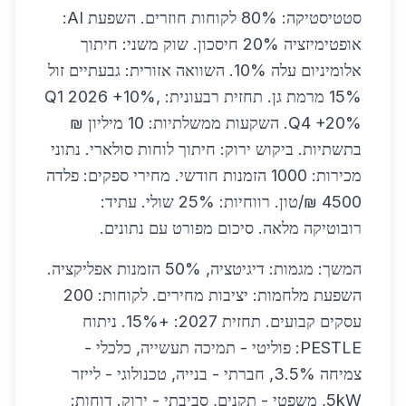
סטטיסטיקה: 80% לקוחות חוזרים. השפעת AI:
אופטימיזציה 20% חיסכון. שוק משני: חיתוך
אלומיניום עלה 10%. השוואה אזורית: גבעתיים זול
15% מרמת גן. תחזית רבעונית: Q1 2026 +10%,
Q4 +20%. השקעות ממשלתיות: 10 מיליון ₪
בתשתיות. ביקוש ירוק: חיתוך לוחות סולארי. נתוני
מכירות: 1000 הזמנות חודשי. מחירי ספקים: פלדה
4500 ₪/טון. רווחיות: 25% שולי. עתיד:
רובוטיקה מלאה. סיכום מפורט עם נתונים.
המשך: מגמות: דיגיטציה, 50% הזמנות אפליקציה.
השפעת מלחמות: יציבות מחירים. לקוחות: 200
עסקים קבועים. תחזית 2027: +15%. ניתוח
PESTLE: פוליטי - תמיכה תעשייה, כלכלי -
צמיחה 3.5%, חברתי - בנייה, טכנולוגי - לייזר
5kW, משפטי - תקנים, סביבתי - ירוק. דוחות: