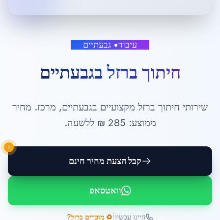
עיבוד
•
גבעתיים
חיתוך ברזל
ב
גבעתיים
שירותי
חיתוך ברזל
מקצועיים ב
גבעתיים
,
מרכז
. מחיר
ממוצע:
285
₪ ל
לשעה
.
!
קבל הצעת מחיר חינם
וואטסאפ
|
חייגו עכשיו
♻️ מוכרים ברזל?