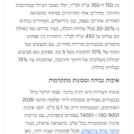
בין 150 ל-350 ש"ח למ"ר, תלוי בעובי הברזל ובמורכבות
החיתוך. מחירים אלה תחרותיים במיוחד בהשוואה
לאזורים אחרים: בצפון, כמו בירושלים, המחירים גבוהים
ב-20-30% בגלל עלויות הובלה, בעוד בדרום כמו באילת
הם עולים על 450 ש"ח למ"ר. התחרות בין ספקים
מקומיים בגבעתיים מורידה מחירים, עם מבצעים כמו
הנחה של 10% להזמנות מעל 5 טון. ספקים כאן מציעים
חבילות משולבות של חיתוך והרכבה, שחוסכות עד 15%
בעלויות כוללות.
איכות גבוהה ומכונות מתקדמות
איכות השירות היא יתרון מרכזי. ספקי חיתוך ברזל
בגבעתיים מצוידים במכונות לייזר ופלזמה מדגמי 2026
האחרונים, המבטיחות דיוק של 0.1 מ"מ. תקני איכות
ISO 9001 ו-14001 נשמרים בקפדנות, עם בדיקות
איכות אוטומטיות בכל שלב. בהשוואה ארצית, בעוד
חיתוך ברזל בירושלים
סובל ממכונות ישנות יותר, כאן