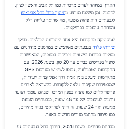
הארץ, במיוחד לערים מרכזיות כמו תל אביב וראשון לציון.
לדוגמה, זמן משלוח ממוצע מ
חיתוך ברזל בתל אביב-יפו
לגבעתיים הוא פחות משעה, מה שחוסך עלויות דלק
והפחתת עיכובים בפרויקטים.
לוגיסטיקה מתקדמת היא אחד היתרונות הבולטים. ספקי
שירותי פלדה
בגבעתיים משתמשים במחסנים מודרניים עם
מעליות כבירות ומשאיות מצוידות במנופים, המאפשרות
טיפול בפריטים כבדים עד 20 טון. בשנת 2026, עם
התקדמות הטכנולוגיה, נכנסו לשימוש מערכות GPS
מתקדמות ומעקב בזמן אמת דרך אפליקציות ייעודיות,
שמבטיחות שקיפות מלאה ללקוחות. בהשוואה לאזורים
פריפריאליים כמו נתניה בצפון המרכז, שבהם עומסי תנועה
גורמים לעיכובים של עד 48 שעות, בגבעתיים הזמנות
מגיעות תוך 24 שעות. זה חיוני לפרויקטי בנייה מהירים,
כמו פיתוח מתחמי מגורים חדשים באזור.
מבחינת מחירים, בשנת 2026, חיתוך ברזל בגבעתיים נע