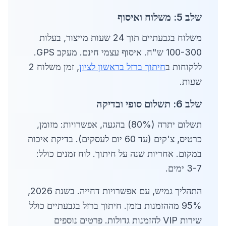
שלב 5: משלוח ואיסוף
משלוח בגבעתיים תוך 24 שעות מייצור, בעלות
100-300 ש"ח. איסוף עצמי חינם. מעקב GPS.
ללקוחות ב
חיתוך ברזל בראשון לציון
, זמן משלוח 2
שעות.
שלב 6: תשלום סופי ובדיקה
תשלום יתרה (80%) בהגעה, אפשרויות: מזומן,
כרטיס, צ'קים (עד 60 יום לעסקים). בדיקת איכות
במקום. אחריות שנה על חיתוך. לוח זמנים כולל:
3-7 ימים.
התהליך גמיש, עם אפשרויות דחייה. בשנת 2026,
95% מההזמנות בזמן. חיתוך ברזל בגבעתיים כולל
שירות VIP להזמנות גדולות. פרטים נוספים