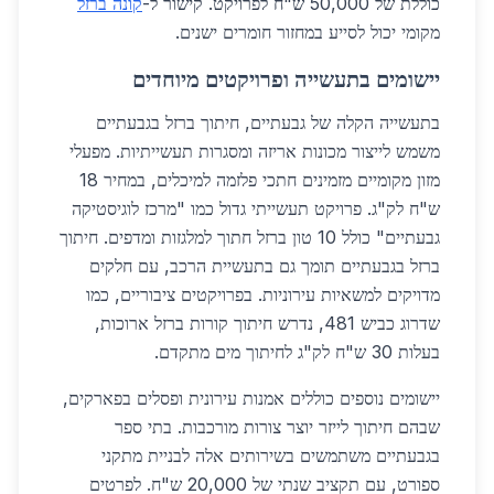
כוללת של 50,000 ש"ח לפרויקט. קישור ל-
קונה ברזל
מקומי יכול לסייע במחזור חומרים ישנים.
יישומים בתעשייה ופרויקטים מיוחדים
בתעשייה הקלה של גבעתיים, חיתוך ברזל בגבעתיים
משמש לייצור מכונות אריזה ומסגרות תעשייתיות. מפעלי
מזון מקומיים מזמינים חתכי פלזמה למיכלים, במחיר 18
ש"ח לק"ג. פרויקט תעשייתי גדול כמו "מרכז לוגיסטיקה
גבעתיים" כולל 10 טון ברזל חתוך למלגזות ומדפים. חיתוך
ברזל בגבעתיים תומך גם בתעשיית הרכב, עם חלקים
מדויקים למשאיות עירוניות. בפרויקטים ציבוריים, כמו
שדרוג כביש 481, נדרש חיתוך קורות ברזל ארוכות,
בעלות 30 ש"ח לק"ג לחיתוך מים מתקדם.
יישומים נוספים כוללים אמנות עירונית ופסלים בפארקים,
שבהם חיתוך לייזר יוצר צורות מורכבות. בתי ספר
בגבעתיים משתמשים בשירותים אלה לבניית מתקני
ספורט, עם תקציב שנתי של 20,000 ש"ח. לפרטים