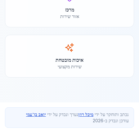
מרכז
אזור שירות
איכות מובטחת
שירות מקצועי
נכתב ותוחקר על ידי
מיכל רוזן
נערך ונבדק על ידי
יואב בן־עמי
עודכן ונבדק ב-2026