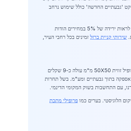
יקט 'גבעתיים החדשה' כולל שימוש נרחב
השוק המקומי מושפע גם מגורמים כלכליים גלובליים, כמו עליית מחירי הברזל הבינלאומיים, אך בגבעתיים ניתן לראות ירידה של 5% במחירים הודות
שירותי קניית ברזל
זמינים בכל רחבי העיר,
נעים בין 8 ל-15 שקלים לק"ג, תלוי בסוג הפרופיל ובכמות ההזמנה. לדוגמה, פרופיל זווית 50X50 מ"מ עולה כ-9 שקלים
ק"ג. מחירים אלה כוללים מסירת אספקה בתוך גבעתיים ומע"מ. בשל תחרות
ו, עם התחשבות בשוק המקומי הדינמי.
פרופילי מתכת