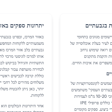
ת בגבעתיים
יתרונות ספקים באזו
ומים מגוונים בתחומי
באזור המרכז, ובפרט בגבעתי
ם לעיר בעלת אוכלוסייה של
משמעותיים ללקוחות המחפשי
תיים רואה שימוש נרחב
גבעתיים בלב אזור המרכז מא
יות והקמת מתקנים
משפרים את איכות החיים.
התשתיות והגידול בביקוש לבנ
לבחירה מועדפת עבור קבלנים
ים
משלוחים מהירים לכל רחבי יש
שמשים לקונסטרוקציות של
יותר, כאן ניתן להבטיח משלוח
 גבעתיים העסקי' משתמשים
ללקוחות.
בערוצי פלדה כוחניים לתמיכה בקומות עליונות, עם עובי 10-20 מ"מ לעמידות
גבוהה. בשנת 2026, כ-40% מפרויקטי הבנייה בעיר כוללים פרופילי IPE
י ביצוע. ספקים מקומיים