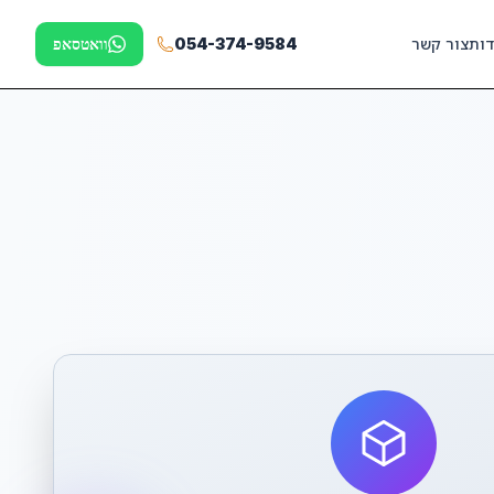
דות
צור קשר
054-374-9584
וואטסאפ