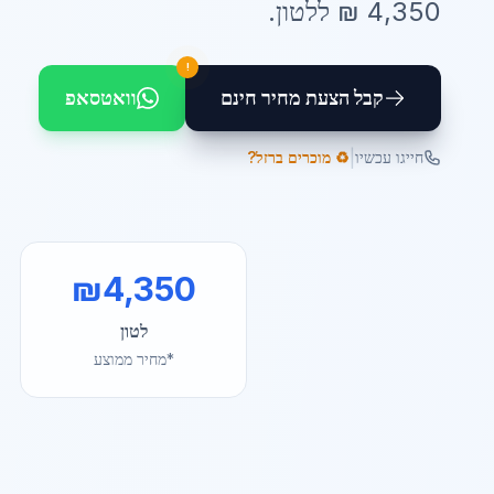
4,350
₪ ל
לטון
.
!
קבל הצעת מחיר חינם
וואטסאפ
|
חייגו עכשיו
♻️ מוכרים ברזל?
₪
4,350
לטון
*מחיר ממוצע