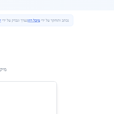
נכתב ותוחקר על ידי
מיכל רוזן
נערך ונבדק על ידי
י
מיקו