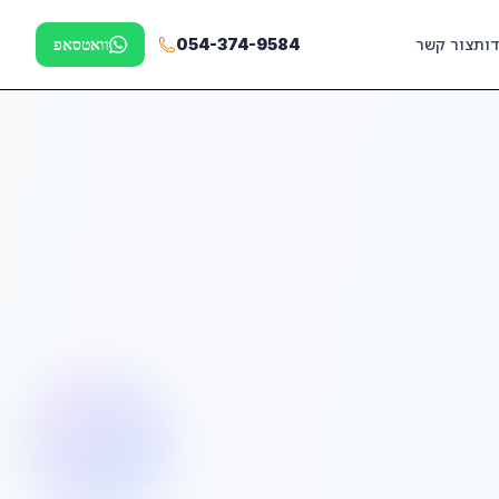
דות
צור קשר
054-374-9584
וואטסאפ