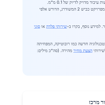
כוללים מפעלים מקומיים עם ציוד CNC מתקדם. חברות כמו פלדה חדרה בע"מ מציעות עיבוד מדויק לדיוק של 0.1 מ"מ.
שירותים נפוצים: חיתוך פלזמה ב-4,200 שקלים לטון, וכיפוף הידראולי ב-2,800 שקלים למטר. הביקוש גבוה מפרויקט כביש 2 המשודרג, הדורש אלפי
 למידע נוסף, בקרו ב-
שירותי פלדה
או
סוגי
משקיעים בטכנולוגיה חדשה כמו רובוטיקה, המפחיתה
הצעת מחיר
מהירה. (סה"כ מילים:
ר מרכז