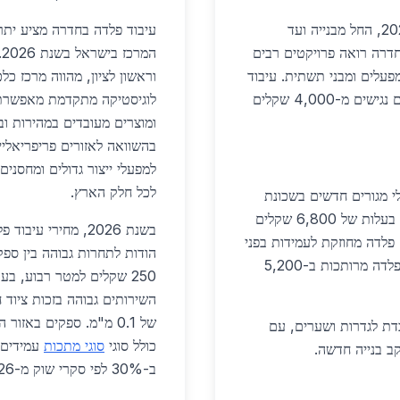
משמש יישומים מגוונים בשנת 2026, החל מבנייה ועד
עיבוד פלדה בחדרה מציע יתר
לוסייה של 97,212 תושבים, חדרה רואה פרויקטים רבים
ה
מפעלים ומבני תשתית. עיבוד
וראשון לציון, מהווה מרכז כל
זה כולל התאמה מדויקת לצרכים מקומיים, עם מחירים נגישים מ-4,000 שקלים
לוגיסטיקה מתקדמת מאפשרת 
בהשוואה לאזורים פריפריאלי
לכל חלק הארץ.
לי מגורים חדשים בשכונת
גנים. פלדה מעובדת משמשת לעמודים וכיפופי קורות, בעלות של 6,800 שקלים
ולל 500 יחידות דיור עם פלדה מחוזקת לעמידות בפני
הודות לתחרות גבוהה בין ספק
רעידות אדמה. בנוסף, שיפוץ בתי ספר דורש רשתות פלדה מרותכות ב-5,200
של 0.1 מ"מ. ספקים בא
דת לגדרות ושערים, עם
כולל סוגי
סוגי מתכות
עמידים ב
ב-30% לפי סקרי שוק מ-2026.