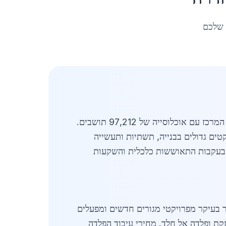
 שלכם
מעודכן לאפריל 2026. עיבוד פלדה בחדרה מהווה ענף מרכזי בתעשיית הפלדה והברזל בישראל, במיוחד באזור המרכז עם אוכלוסייה של 97,212 תושבים.
קטים גדולים בבנייה, תשתיות ותעשייה
 בשנת 2026, שוק עיבוד הפלדה בחדרה מוערך בכ-500 מיליון שקלים, עלייה של 15% לעומת 2026, בעקבות התאוששות כלכלית והשקעות
ובר בעיקר מפרויקטי מגורים חדשים ומפעלים
קת ופלדה אל חלד. מחירי עיבוד הפלדה