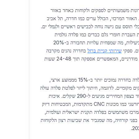
ונות משמעותיים לספקים ולקוחות כאחד באזור
מרכז בישראל בשנת 2026. האזור המרכזי, הכולל ערים כמו חדרה, תל אביב
כלי תוסס עם גישה נוחה לכבישים ראשיים ולנמלי ים.
העברת חומרי גלם כבדים כמו פלדה גולמית
ומוצרים מעובדים במהירות וביעילות, מה שמפחית עלויות תחבורה ב-20%
ים. ספקי
שירותי קניית ברזל
בחדרה נהנים מקרבה
למפעלי ייצור גדולים ומחסנים מודרניים, המאפשרים אספקה תוך 24-48 שעות
בשנת 2026, מחירי עיבוד פלדה בחדרה נמוכים יותר ב-15% מממוצע ארצי,
ים מקומיים. לדוגמה, חיתוך לייזר לפלטת פלדה עולה
250 שקלים למטר רבוע, בעוד בצפון המחירים מגיעים ל-290 שקלים. איכות
השירותים גבוהה בזכות ציוד חדשני כמו מכונות CNC מתקדמות, המבטיחות דיוק
זור המרכז משתמשים בפלדה תקנית ישראלית ועולמית,
פני קורוזיה, מה שמגביר את שביעות רצון הלקוחות