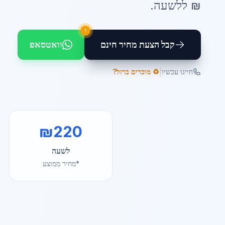
₪ ל
לשעה
.
!
קבל הצעת מחיר חינם
וואטסאפ
|
חייגו עכשיו
♻️ מוכרים ברזל?
₪
220
לשעה
*מחיר ממוצע