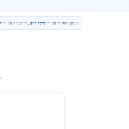
נכתב ותוחקר על ידי
מיכל רוזן
נערך ונבדק על ידי
י
מ