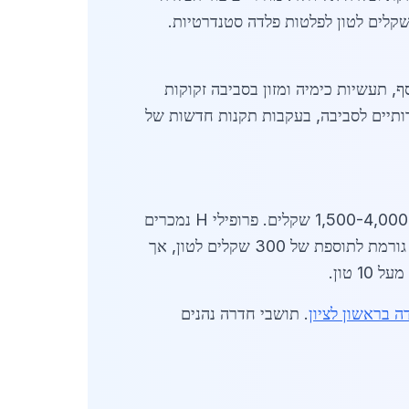
 בין 4,500 ל-8,200 שקלים לטון, תלוי בעובי ובסוג החיתוך. לדוגמה, חיתוך לייזר מדויק עולה כ-6,500 שקלים לטון לפלטות פלדה סטנדרטיות.
, תעשיות כימיה ומזון בסביבה זקוקות
רוקה, מעובדת בתהליכים ידידותיים לסביבה, בעקבות תקנות חדשות של
יציבים יחסית ב-2026, עם פלדה גולמית ב-3,800 שקלים לטון ועיבוד נוסף מוסיף 1,500-4,000 שקלים. פרופילי H נמכרים
ב-7,200 שקלים לטון לאחר עיבוד, וצינורות פלדה ב-5,900 שקלים. גורמים המשפיעים: עליית מחירי אנרגיה גורמת לתוספת של 300 שקלים לטון, אך
ה בראשון לציון
. תושבי חדרה נהנים