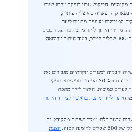
 שמדווחים דוחות תעשייתיים מקומיים. הביקוש נובע בעיקר מהתעשיות
לה בפארק התעשייה בהרצליה פיתוח,
ים המובילים מציעים מכונות לייזר
 מילימטר בפלדה רגילה ובמהירות גבוהה. מחירי חיתוך לייזר מתכת בהרצליה נעים
בין 80 ל-250 שקלים למ"ר, תלוי בעובי המתכת ובמורכבות העיצוב. לדוגמה, חיתוך פלדה בעובי 3 מ"מ עולה כ-100 שקלים למ"ר, בעוד חיתוך נירוסטה
יה והבנייה למגורים יוקרתיים מגבירים את
הצורך בחלקי מתכת מדויקים. על פי נתונים מ-2026, כ-40% מהביקוש מגיע מתעשיית הבנייה, 30% מייצור מכונות ו-20% מעיצוב תעשייתי. ספקים
מאפשר לקבלת תוצאות תוך 48 שעות. בהשוואה לערים סמוכות, חיתוך לייזר מתכת
מו
חיתוך לייזר מתכת בראשון לציון
ו-
חיתוך
טכנולוגיה חדשנית, כולל תוכנות CAD/CAM מתקדמות שמאפשרות עיצוב תלת-ממדי ישירות מהקובץ. זה
הצעת