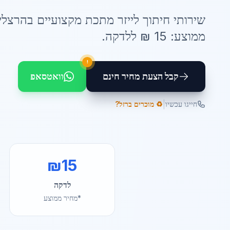
שירותי
חיתוך לייזר מתכת
מקצועיים ב
הרצלי
ממוצע:
15
₪ ל
לדקה
.
!
קבל הצעת מחיר חינם
וואטסאפ
|
חייגו עכשיו
♻️ מוכרים ברזל?
₪
15
לדקה
*מחיר ממוצע