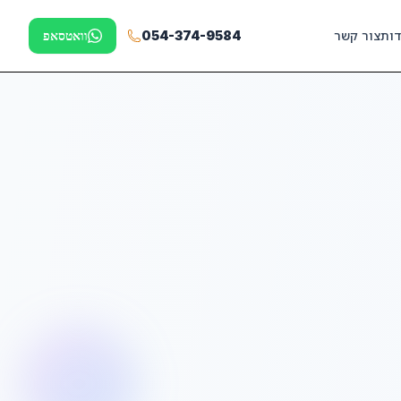
דות
צור קשר
054-374-9584
וואטסאפ