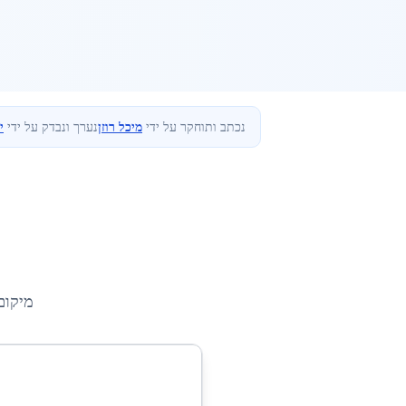
נכתב ותוחקר על ידי
מיכל רוזן
נערך ונבדק על ידי
י
מיקום