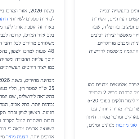
נים בתעשייה ובנייה
בשנת 2026, אזור ה
תפתחות הפרויקטים העירוניים, השירות
לבחירת ספקים לשירותי
חיתו
ם ועיצוב. בהרצליה, שבה
באזור זה הופכת אותו ליעד 
יזר מאפשר יצירת רכיבים
יות ומבנים מודולריים.
ר התאמה מושלמת לדרישות
חוסך עלויות תחבורה ומפחית 
כמו ייצור רהיטים תעשייתיים 
צירת אלמנטים מבניים כמו
קורות פלדה, מדרגות ספירליות ומעקות. בפרויקטים כמו הרחבת כביש 2 והבנייה
בשכונות חדשות, חברות משתמשות בחיתוך מדויק כדי ליצור חלקים בעובי 5-20
גבוהות יותר. בתל אביב, המח
"ר. זה מאפשר בנייה מהירה יותר, עם
תנועה. ראשון לציון ופתח תק
 פארקים ומרכזי מסחר, חיתוך
בזכות תשתיות הנמל הקרוב ב
.
סוגי מתכות
מגוונים זמינים,
ארוכים יותר.
הצעת מחיר
מיי