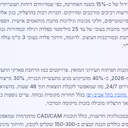
שוק חיתוך לייזר מתכת בהרצליה מתאפיין בגידול של כ-15% בשנה האחרונה, כפי
ורשות רכיבים מורכבים ומדויקים. חברות רבות בהרצליה, כגון א
פרוטוטייפים, חלקי מכונות וגיליונות מתכת מותאמים אישית. הספק
מתקדמות מסוג Fiber Laser, המסוגלות לחתוך מתכות בעובי של עד 25
קבות הפיתוח העירוני המואץ. פרויקטים כמו הרחבת פארקי התעשי
מציעים שירותי חירום 24/7, מה ש
 מתכת בתל אביב-יפו
בגלל תחרות מקומית גבוהה. ערים נוספות כ
אך הרצליה מובילה בזכות מיקומה המרכזי.
ספקי חיתוך לייזר מתכת בהרצליה משקיעים ב
לקובץ, וחיתוך מינימלי של 500 שקלים להזמנה קטנה.