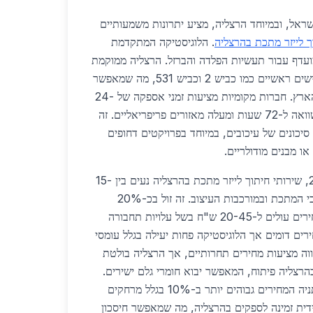
מרכז בישראל, ובמיוחד הרצליה, מציע יתרונות משמעותיים
ך לייזר מתכת בהרצליה
. הלוגיסטיקה המתקדמת
מועדף עבור תעשיות הפלדה והברזל. הרצליה ממוקמת
בלב אזור המרכז, קרובה לכבישים ראשיים כמו כביש 2 וכביש 531, מה שמאפשר
משלוחים מהירים לכל רחבי הארץ. חברות מקומיות מציעות זמני אספקה של 24-
48 שעות למרכז ולצפון, בהשוואה ל-72 שעות ומעלה מאזורים פריפריאליים. זה
סיכונים של עיכובים, במיוחד בפרויקטים דחופים
או מבנים מודולריים.
מבחינת מחירים, בשנת 2026, שירותי חיתוך לייזר מתכת בהרצליה נעים בין 15-
35 ש"ח למטר רץ, תלוי בעובי המתכת ובמורכבות העיצוב. זה זול בכ-20%
בהשוואה לירושלים, שם המחירים עולים ל-20-45 ש"ח בשל עלויות תחבורה
ירים דומים אך הלוגיסטיקה פחות יעילה בגלל עומסי
ווה מציעות מחירים תחרותיים, אך הרצליה בולטת
הרצליה פיתוח, המאפשר יבוא חומרי גלם ישירים.
השוואה ארצית מראה כי בנתניה המחירים גבוהים יותר ב-10% בגלל מרחקים
דית זמינה לספקים בהרצליה, מה שמאפשר חיסכון