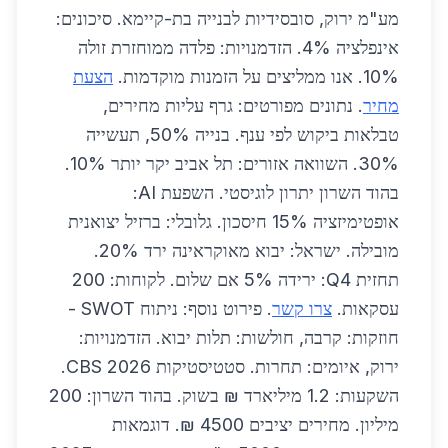
מע"מ ירוק, סובסידיות לבנייה בת-קיימא. סיכונים:
אינפלציה 4%. הזדמנויות: פלדה ממוחזרת זולה
10%. אנו ממליצים על הזמנות מוקדמות.
הצעת
מחיר
. נתונים מפורטים: גרף עליות מחירים,
טבלאות ביקוש לפי ענף. בנייה 50%, תעשייה
30%. השוואה אזורים: תל אביב יקר יותר 10%.
בהוד השרון יתרון לוגיסטי. השפעת AI:
אופטימיזציה 15% חיסכון. גלובלי: ברזיל יצואנית
מובילה. ישראל: יבוא מאוקראינה ירד 20%.
תחזית Q4: ירידה 5% אם שלום. לקוחות: 200
עסקאות.
צרו קשר
. פירוט נוסף: ניתוח SWOT -
חוזקות: קרבה, חולשות: תלות יבוא. הזדמנויות:
ירוק, איומים: תחרות. סטטיסטיקות CBS 2026.
השקעות: 1.2 מיליארד ₪ בשוק. בהוד השרון: 200
מיליון. מחירים יציבים 4500 ₪. דוגמאות