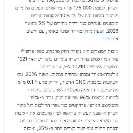
פרופילי U מותאמים תעלה כ-150,000 ש"ח בהוד
השרון, לעומת 175,000 ש"ח בירושלים. ספקים מקומיים
מציעים הנחות נפח של עד 10% ללקוחות חוזרים,
ומבצעים עונתיים כמו ירידת מחירים של 5% בינואר
2026.
הצעת מחיר
מהירה זמינה באתר, עם חישוב
אוטומטי.
איכות המוצרים היא נקודת חוזק מרכזית. ספקי פרופילי
פלדה מותאמים בהוד השרון עומדים בתקן ישראלי 1221
ובתקנים אירופיים EN 10210, עם בדיקות
אולטרה-סאונד ומבחני מתיחה במקום. בשנת 2026, עם
השקעות במכונות CNC חדשות, הדיוק מגיע ל-0.1 מ"מ,
מה שמבטיח התאמה מושלמת לשרטוטים. ביקורות
לקוחות מראות 98% שביעות רצון, גבוה ב-12%
מהממוצע הארצי. פרויקטים כמו גשרי ההולכות רגל בהוד
השרון או מבני תעשייה בראשון לציון מדגימים את האיכות
הזו. השוואה ארצית מראה שאזור המרכז מוביל: בנתניה
ובפתח תקווה זמני ייצור קצרים יותר ב-25%, ואיכות