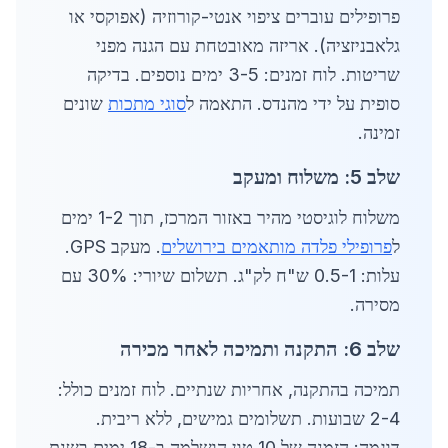
פרופילים עוברים ציפוי אנטי-קורוזיה (אפוקסי או
גלאבניזציה). אריזה מאובטחת עם הגנה מפני
שריטות. לוח זמנים: 3-5 ימים נוספים. בדיקה
סופית על ידי מהנדס. התאמה ל
סוגי מתכות
שונים
זמינה.
שלב 5: משלוח ומעקב
משלוח לוגיסטי מהיר באזור המרכז, תוך 1-2 ימים
ל
פרופילי פלדה מותאמים בירושלים
. מעקב GPS.
עלות: 0.5-1 ש"ח לק"ג. תשלום שיורי: 30% עם
מסירה.
שלב 6: התקנה ותמיכה לאחר מכירה
תמיכה בהתקנה, אחריות שנתיים. לוח זמנים כולל:
2-4 שבועות. תשלומים גמישים, ללא ריבית.
דוגמה: הזמנה של 10 טון הושלמה ב-18 ימים בשנת