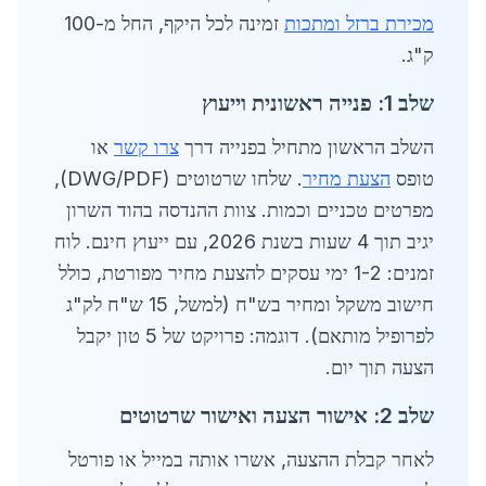
מכירת ברזל ומתכות
זמינה לכל היקף, החל מ-100
ק"ג.
שלב 1: פנייה ראשונית וייעוץ
השלב הראשון מתחיל בפנייה דרך
צרו קשר
או
טופס
הצעת מחיר
. שלחו שרטוטים (DWG/PDF),
מפרטים טכניים וכמות. צוות ההנדסה בהוד השרון
יגיב תוך 4 שעות בשנת 2026, עם ייעוץ חינם. לוח
זמנים: 1-2 ימי עסקים להצעת מחיר מפורטת, כולל
חישוב משקל ומחיר בש"ח (למשל, 15 ש"ח לק"ג
לפרופיל מותאם). דוגמה: פרויקט של 5 טון יקבל
הצעה תוך יום.
שלב 2: אישור הצעה ואישור שרטוטים
לאחר קבלת ההצעה, אשרו אותה במייל או פורטל