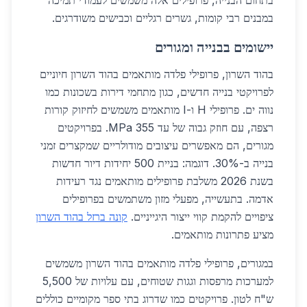
בתחום הבנייה, פרופילים אלה משמשים לעמודי תמיכה
במבנים רבי קומות, גשרים רגליים וכבישים משודרגים.
יישומים בבנייה ומגורים
בהוד השרון, פרופילי פלדה מותאמים בהוד השרון חיוניים
לפרויקטי בנייה חדשים, כגון מתחמי דירות בשכונות כמו
נווה ים. פרופילי H ו-I מותאמים משמשים לחיזוק קורות
רצפה, עם חוזק גבוה של עד 355 MPa. בפרויקטים
מגורים, הם מאפשרים עיצובים מודולריים שמקצרים זמני
בנייה ב-30%. דוגמה: בניית 500 יחידות דיור חדשות
בשנת 2026 משלבת פרופילים מותאמים נגד רעידות
אדמה. בתעשייה, מפעלי מזון משתמשים בפרופילים
ציפויים להקמת קווי ייצור היגייניים.
קונה ברזל בהוד השרון
מציע פתרונות מותאמים.
במגורים, פרופילי פלדה מותאמים בהוד השרון משמשים
למערכות מרפסות וגגות שטוחים, עם עלויות של 5,500
ש"ח לטון. פרויקטים כמו שדרוג בתי ספר מקומיים כוללים