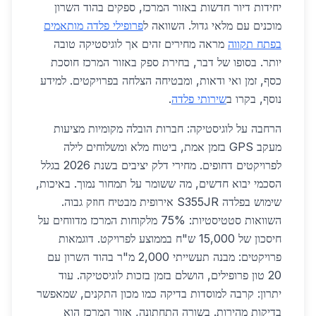
יחידות דיור חדשות באזור המרכז, ספקים בהוד השרון
מוכנים עם מלאי גדול. השוואה ל
פרופילי פלדה מותאמים
בפתח תקווה
מראה מחירים זהים אך לוגיסטיקה טובה
יותר. בסופו של דבר, בחירת ספק באזור המרכז חוסכת
כסף, זמן ואי ודאות, ומבטיחה הצלחה בפרויקטים. למידע
נוסף, בקרו ב
שירותי פלדה
.
הרחבה על לוגיסטיקה: חברות הובלה מקומיות מציעות
מעקב GPS בזמן אמת, ביטוח מלא ומשלוחים לילה
לפרויקטים דחופים. מחירי דלק יציבים בשנת 2026 בגלל
הסכמי יבוא חדשים, מה ששומר על תמחור נמוך. באיכות,
שימוש בפלדה S355JR אירופית מבטיח חוזק גבוה.
השוואות סטטיסטיות: 75% מלקוחות המרכז מדווחים על
חיסכון של 15,000 ש"ח בממוצע לפרויקט. דוגמאות
פרויקטים: מבנה תעשייתי 2,000 מ"ר בהוד השרון עם
20 טון פרופילים, הושלם בזמן בזכות לוגיסטיקה. עוד
יתרון: קרבה למוסדות בדיקה כמו מכון התקנים, שמאפשר
בדיקות מהירות. בשורה התחתונה, אזור המרכז הוא