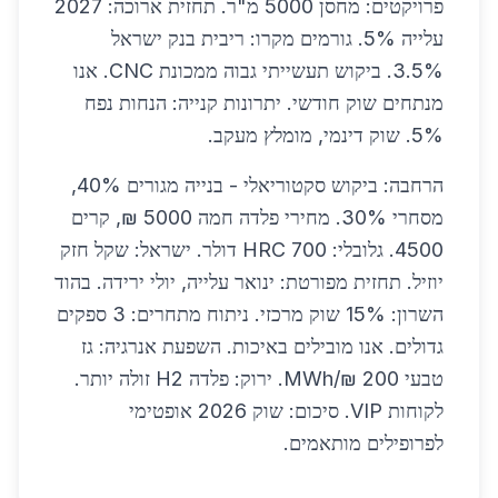
פרויקטים: מחסן 5000 מ"ר. תחזית ארוכה: 2027
עלייה 5%. גורמים מקרו: ריבית בנק ישראל
3.5%. ביקוש תעשייתי גבוה ממכונת CNC. אנו
מנתחים שוק חודשי. יתרונות קנייה: הנחות נפח
5%. שוק דינמי, מומלץ מעקב.
הרחבה: ביקוש סקטוריאלי - בנייה מגורים 40%,
מסחרי 30%. מחירי פלדה חמה 5000 ₪, קרים
4500. גלובלי: HRC 700 דולר. ישראל: שקל חזק
יוזיל. תחזית מפורטת: ינואר עלייה, יולי ירידה. בהוד
השרון: 15% שוק מרכזי. ניתוח מתחרים: 3 ספקים
גדולים. אנו מובילים באיכות. השפעת אנרגיה: גז
טבעי 200 ₪/MWh. ירוק: פלדה H2 זולה יותר.
לקוחות VIP. סיכום: שוק 2026 אופטימי
לפרופילים מותאמים.