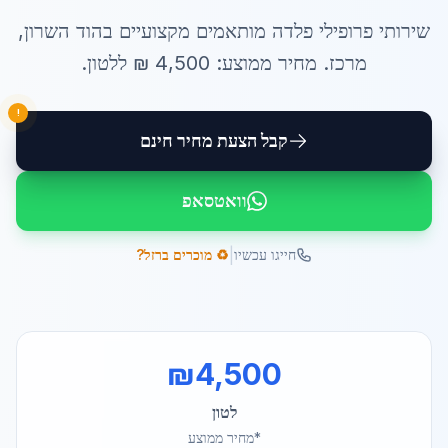
שירותי
פרופילי פלדה מותאמים
מקצועיים ב
הוד השרון
,
מרכז
. מחיר ממוצע:
4,500
₪ ל
לטון
.
!
קבל הצעת מחיר חינם
וואטסאפ
|
חייגו עכשיו
♻️ מוכרים ברזל?
₪
4,500
לטון
*מחיר ממוצע