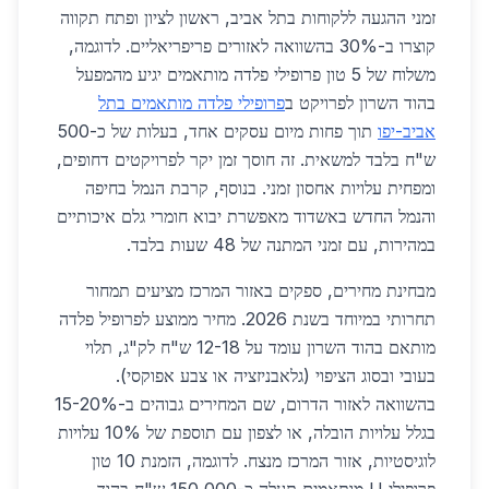
זמני ההגעה ללקוחות בתל אביב, ראשון לציון ופתח תקווה
קוצרו ב-30% בהשוואה לאזורים פריפריאליים. לדוגמה,
משלוח של 5 טון פרופילי פלדה מותאמים יגיע מהמפעל
בהוד השרון לפרויקט ב
פרופילי פלדה מותאמים בתל
אביב-יפו
תוך פחות מיום עסקים אחד, בעלות של כ-500
ש"ח בלבד למשאית. זה חוסך זמן יקר לפרויקטים דחופים,
ומפחית עלויות אחסון זמני. בנוסף, קרבת הנמל בחיפה
והנמל החדש באשדוד מאפשרת יבוא חומרי גלם איכותיים
במהירות, עם זמני המתנה של 48 שעות בלבד.
מבחינת מחירים, ספקים באזור המרכז מציעים תמחור
תחרותי במיוחד בשנת 2026. מחיר ממוצע לפרופיל פלדה
מותאם בהוד השרון עומד על 12-18 ש"ח לק"ג, תלוי
בעובי ובסוג הציפוי (גלאבניזציה או צבע אפוקסי).
בהשוואה לאזור הדרום, שם המחירים גבוהים ב-15-20%
בגלל עלויות הובלה, או לצפון עם תוספת של 10% עלויות
לוגיסטיות, אזור המרכז מנצח. לדוגמה, הזמנת 10 טון