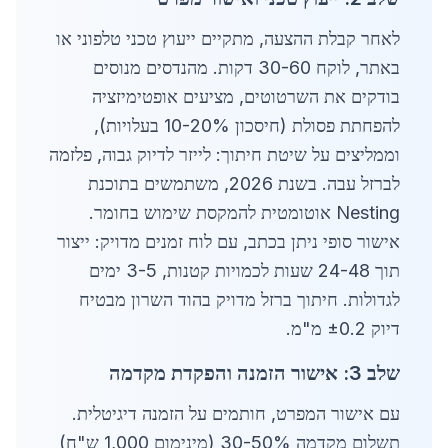
לאחר קבלת ההצעה, מתקיים ייעוץ טכני טלפוני או
באתר, לוקח 30-60 דקות. מהנדסים מנוסים
בודקים את השרטוטים, מציעים אופטימיזציה
להפחתת פסולת (חיסכון 10-20% בעלויות),
וממליצים על שיטת חיתוך: לייזר לדיוק גבוה, פלזמה
לברזל עבה. בשנת 2026, משתמשים בתוכנת
Nesting אוטומטית להמקסת שימוש בחומר.
אישור סופי ניתן בכתב, עם לוח זמנים מדויק: ייצור
תוך 24-48 שעות לכמויות קטנות, 3-5 ימים
לגדולות. חיתוך ברזל מדויק בהוד השרון מבטיח
דיוק ±0.2 מ"מ.
שלב 3: אישור הזמנה והפקדת מקדמה
עם אישור המפרט, חותמים על הזמנה דיגיטלית.
תשלום מקדמה 30-50% (מינימום 1,000 ש"ח)