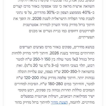
ומעקב בזמן אמת, מה שמבטיח שקיפות מלאה ללקוח.
השוואה ארצית מראה כי זמני אספקה באזור מרכז קצרים
ב-40% מממוצע הצפון וב-30% מהדרום, על פי נתוני
לשכת סחר הפלדה הישראלית לשנת 2026. זה הופך את
חיתוך ברזל מדויק בהוד השרון לבחירה אסטרטגית
לפרויקטים דחופים כמו בניית גשרים או מבנים
תעשייתיים.
בנושא מחירים, ספקים באזור מרכז מציעים תעריפים
תחרותיים במיוחד בשנת 2026. חיתוך לייזר מדויק ללוחות
ברזל בגודל 1x2 מטר עולה בין 150 ל-250 ש"ח למטר
רבוע, תלוי בעובי החומר (מ-3 מ"מ עד 20 מ"מ). זאת
בהשוואה ל-200-350 ש"ח בצפון, שם עלויות הובלה
גבוהות יותר. חיתוך פלזמה מדויק עולה 120-200 ש"ח
למטר, והחיתוך במים 180-280 ש"ח. הסיבות למחירים
הנמוכים כוללות תחרות גבוהה בין ספקים, רכש מקומי
ישיר ממילואות ויבואנים, ויעילות אנרגטית במפעלים
מודרניים. לדוגמה,
הצעת מחיר
לחיתוך ברזל מדויק בהוד