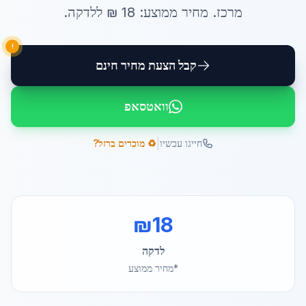
מרכז
. מחיר ממוצע:
18
₪ ל
לדקה
.
!
קבל הצעת מחיר חינם
וואטסאפ
|
חייגו עכשיו
♻️ מוכרים ברזל?
₪
18
לדקה
*מחיר ממוצע