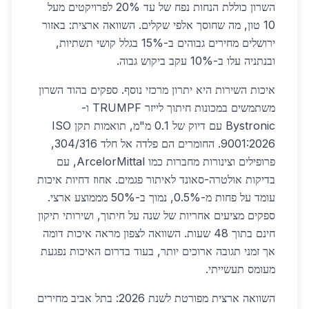
השרון כוללת הנחות נפח של עד 20% לפרויקטים מעל
10 טון, מה שחוסך אלפי שקלים. השוואה ארצית: באזור
ירושלים מחירים גבוהים ב-15% בגלל קושי תשתיות,
ובנתניה עלו ב-10% עקב ביקוש גבוה.
איכות השירות היא יתרון מרכזי נוסף. ספקים בהוד השרון
משתמשים במכונות חיתוך לייזר TRUMPF ו-
Bystronic עם דיוק של 0.1 מ"מ, תואמות תקן ISO
9001:2026. החומרים הם פלדה אל חלד 304/316,
פרופילים וצינורות מחברות כמו ArcelorMittal, עם
בדיקות אולטרה-סאונד לאיתור פגמים. אחוז דחיות איכות
עומד על פחות מ-0.5%, נמוך ב-50% מממוצע ארצי.
ספקים מציעים אחריות של שנה על חיתוך, ושירותי תיקון
חינם בתוך 48 שעות. השוואה לצפון מראה איכות דומה
אך זמני תגובה ארוכים יותר, בעוד בדרום האיכות נפגעת
מעומס תעשייתי.
השוואה ארצית מפורטת לשנת 2026: בתל אביב מחירים