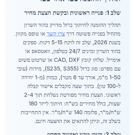
שלב 1: פנייה ראשונית ובקשת הצעת מחיר
תהליך ההזמנה לחיתוך ברזל מדויק בהוד השרון
מתחיל בפנייה פשוטה דרך
צרו קשר
או טופס מקוון.
בשנת 2026, שלב זה לוקח 5-15 דקות. ספקים
בהוד השרון זמינים 24/7 בטלפון, וואטסאפ או
אימייל. שלחו קובץ CAD, DXF או שרטוט פשוט
עם מפרט: סוג ברזל (S235, S355), מידות (עובי
1-50 מ"מ, אורך עד 6 מטר), כמות (מ-1 יחידה
ל-100 טון). בתוך שעה מקבלים אישור קבלה
ראשוני. הצעת מחיר מפורטת נשלחת תוך 2-4
שעות, כולל מחירים בש"ח: חיתוך לייזר 180
ש"ח/מ"ר, פלזמה 140 ש"ח/מ"ר. אין התחייבות
בשלב זה, וניתן להתאים את ההצעה חינם.
שלב 2: ייעוץ טכני ואישור מפרט