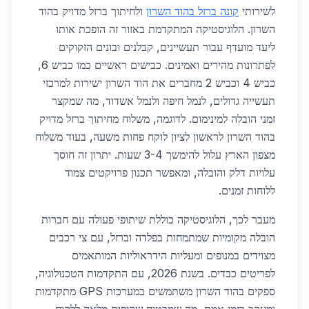
לשירותי
קונה ברזל בהוד השרון
ולחיתוך ברזל מדויק בהוד
השרון. הלוגיסטיקה המתקדמת באזור זה הופכת אותו
ליעד מועדף עבור תעשיינים, קבלנים ובונים הזקוקים
לפתרונות מהירים ואמינים. כבישים ראשיים כמו כביש 6,
כביש 4 וכביש 2 מחברים את הוד השרון ישירות למרכזי
תעשייה גדולים, לנמל חיפה ולנמל אשדוד, מה שמקצר
זמני הובלה למינימום. לדוגמה, משלוח מחיתוך ברזל מדויק
בהוד השרון לראשון לציון לוקח פחות משעה, בעוד משלוח
מצפון הארץ עלול להימשך 3-4 שעות. יתרון זה חוסך
עלויות דלק והובלה, ומאפשר תכנון פרויקטים צמוד
ללוחות זמנים.
מעבר לכך, הלוגיסטיקה כוללת שיתופי פעולה עם חברות
הובלה מקומיות שמתמחות בפלדה וברזל, עם צי רכבים
מצוידים במנופים ומעליות הידראוליות המותאמים
לפריטים כבדים. בשנת 2026, עם התקדמות הטכנולוגיה,
ספקים בהוד השרון משתמשים במערכות GPS מתקדמות