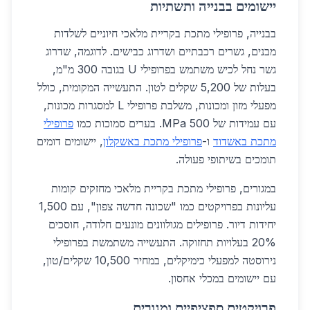
יישומים בבנייה ותשתיות
בבנייה, פרופילי מתכת בקריית מלאכי חיוניים לשלדות
מבנים, גשרים רכבתיים ושדרוג כבישים. לדוגמה, שדרוג
גשר נחל לכיש משתמש בפרופילי U בגובה 300 מ"מ,
בעלות של 5,200 שקלים לטון. התעשייה המקומית, כולל
מפעלי מזון ומכונות, משלבת פרופילי L למסגרות מכונות,
עם עמידות של 500 MPa. בערים סמוכות כמו
פרופילי
מתכת באשדוד
ו-
פרופילי מתכת באשקלון
, יישומים דומים
תומכים בשיתופי פעולה.
במגורים, פרופילי מתכת בקריית מלאכי מחזקים קומות
עליונות בפרויקטים כמו "שכונה חדשה צפון", עם 1,500
יחידות דיור. פרופילים מגולוונים מונעים חלודה, חוסכים
20% בעלויות תחזוקה. התעשייה משתמשת בפרופילי
נירוסטה למפעלי כימיקלים, במחיר 10,500 שקלים/טון,
עם יישומים במכלי אחסון.
פרויקטים ספציפיים ומגורים