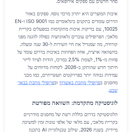
סחר חדשים עם ספקים אירופאים.
איכות המוצרים היא יתרון מרכזי נוסף. ספקים באזור
הדרום עומדים בתקנים בינלאומיים כמו ISO 9001 ו-EN
10025, עם בדיקות איכות מתקדמות במפעלים בקריית
מלאכי. הפרופילים עוברים גלאווניזציה כפולה להגנה מפני
קורוזיה, מה שמגדיל את חיי השירות ל-30 שנה ומעלה.
בהשוואה ארצית, אחוז הפחתות באיכות בדרום עומד על
פחות מ-1%, לעומת 2.5% במרכז, הודות לציוד לייזר
חיתוך חדש שהותקן ב-2026. לקוחות מדווחים על
עמידות גבוהה יותר בפרויקטים תעשייתיים, כמו מבני
מחסנים ב
פרופילי מתכת באשדוד
וב
פרופילי מתכת בבאר
שבע
.
לוגיסטיקה מתקדמת: השוואה מפורטת
הלוגיסטיקה בדרום כוללת רשת של מחסנים מודרניים
בקריית מלאכי, עם מלאי של אלפי טונות זמין למשיכה
מיידית. בשנת 2026, שילוב טכנולוגיית AI בתכנון