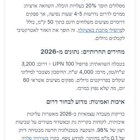
מסלולים חוסך 20% בעלויות הובלה. השוואה ארצית:
ממרכז לדרום נדרשות 4-5 שעות נסיעה, אך ספקים
דרומיים מציעים משלוחים חינם בתוך 50 ק"מ, כולל
ל
פרופילי מתכת באשקלון
. זה הופך את האזור לאטרקטיבי
לקבלנים גדולים.
מחירים תחרותיים: נתונים מ-2026
בטבלה השוואתית: פרופיל UPN 100 - דרום: 3,200
ש"ח/טון, מרכז: 4,000 ש"ח. החיסכון מצטבר למיליוני
שקלים בפרויקטים גדולים. ספקים מציעים אשראי 60
יום, מה שלא נפוץ במרכז.
איכות ואמינות: מדוע לבחור דרום
בדיקות מעבדה עצמאיות ב-2026 מאשרות עליונות
איכותית. לקוחות בקריית גת ובאשדוד מעידים על שביעות
רצון של 98%. השקעה בטכנולוגיה חדשה מבטיחה דיוק
של 0.1 מ"מ בחיתוך. למידע נוסף, בקרו ב
שירותי פלדה