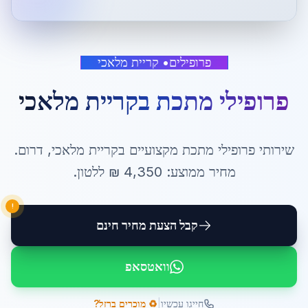
פרופילים
•
קריית מלאכי
פרופילי מתכת
ב
קריית מלאכי
שירותי
פרופילי מתכת
מקצועיים ב
קריית מלאכי
,
דרום
.
מחיר ממוצע:
4,350
₪ ל
לטון
.
!
קבל הצעת מחיר חינם
וואטסאפ
|
חייגו עכשיו
♻️ מוכרים ברזל?