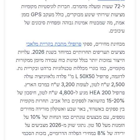
ל-72 שעות ומעלה מהמרכז. חברות לוגיסטיות מקומיות
מציעות שירותי שינוע מבוקרים, כולל מעקב GPS בזמן
אמת, מה שמבטיח אמינות גבוהה ומפחית סיכונים של
עיכובים.
מבחינת מחירים, ספקי
פרופילי מתכת בקריית מלאכי
מציעים תעריפים תחרותיים במיוחד בשנת 2026. עלויות
הייצור נמוכות יותר בגלל זמינות כוח עבודה מיומן ממקורות
מקומיים, כמו בוגרי מכללות טכנולוגיות ברהט ובקריית גת.
לדוגמה, פרופיל L 50X50 מ'' פלדה גלאווניזציה עולה
2,500 ש"ח לטון, לעומת 3,200 ש"ח במרכז הארץ.
פרופיל HEA 200 מגיע ל-4,800 ש"ח לטון, חיסכון של
15-20% בהשוואה לספקים בתל אביב. תחרות מקומית
בין ספקים באשדוד, באר שבע ואשקלון מורידה מחירים
נוספים, עם מבצעים עונתיים כמו הנחות של 10% על
הזמנות מעל 10 טון. נתוני שוק מ-2026 מצביעים על
ירידה של 8% במחירי הפלדה הדרומיים, בזכות הסכמי