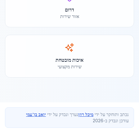
דרום
אזור שירות
איכות מובטחת
שירות מקצועי
נכתב ותוחקר על ידי
מיכל רוזן
נערך ונבדק על ידי
יואב בן־עמי
עודכן ונבדק ב-2026