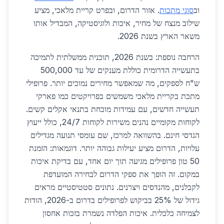
וב
סוגי מתכות
. אזור הדרום, ובפרט קריית מלאכי, מציע
שילוב מנצח של מחיר, איכות ולוגיסטיקה, המבדיל אותו
משאר הארץ בשנת 2026.
הרחבה נוספת: בשנת 2026, תוכנית ממשלתית לתמיכה
בתעשייה הדרומית כוללת מענקים של עד 500,000
ש"ח לספקים, מה שמאפשר מחירים נמוכים יותר. פרופילי
מתכת בקריית מלאכי משמשים בפרויקטים כמו פארקי
תעשייה חדשים, עם עמידות מוכחת בתנאי אקלים קשים.
לקוחות מקומיים נהנים משירות לקוחות 24/7, כולל ייעוץ
הנדסי חינם. בהשוואה למרכז, שם עומסי תנועה מגדילים
עלויות, הדרום מציע יעילות גבוהה יותר. דוגמאות: הזמנת
50 טון פרופילים מגיעה תוך יום אחד, עם בדיקת איכות
במקום. זה הופך את ספקי הדרום לבחירה המועדפת
לקבלנים, מהנדסים ויצרנים. נתונים סטטיסטיים מראים
גידול של 25% בביקוש לפרופילים בדרום ב-2026, הודות
לצמיחה כלכלית. איכות הפלדה נשמרת בזכות אחסון