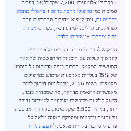
– פרופילי אלומיניום: 7,200 שקלים/טון. בערים
סמוכות כמו
פרופילי מתכת ברהט
ו-
פרופילי מתכת
בקריית גת
, ניתן למצוא מחירים תחרותיים יותר
לפרויקטים גדולים. למידע נוסף, בקרו ב-
מכירת
ברזל ומתכות
או
שירותי פלדה
.
הביקוש לפרופילי מתכת בקריית מלאכי צפוי
להמשיך לעלות עם תוכניות ההתפשטות של אזור
התעשייה המקומי. חברות בנייה מדווחות על חיסכון
של 15% בעלויות באמצעות שימוש בפרופילים
מקומיים. בשנת 2026, טכנולוגיות חיתוך לייזר
מאפשרות התאמה מדויקת, מה שמפחית בזבוז.
השוק כולל גם פרופילים מגולוונים לעמידות גבוהה
יותר, במחיר 6,500 שקלים/טון. סקירה זו מבוססת
על נתונים עדכניים ומספקת תמונה מלאה על
פרופילי מתכת בקריית מלאכי. ל-
הצעת מחיר