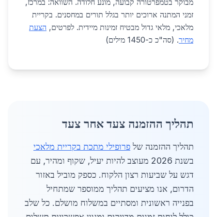
מבוקר בטמפרטורה קבועה, מונע חלודה. השוואה: במרכז,
זמני המתנה ארוכים יותר בגלל תורים במחסנים. בקריית
מלאכי, מלאי גדול מבטיח זמינות מיידית. לפרטים,
הצעת
מחיר
. (סה"כ כ-1450 מילים)
תהליך ההזמנה צעד אחר צעד
תהליך ההזמנה של
פרופילי מתכת בקריית מלאכי
בשנת 2026 מעוצב להיות יעיל, שקוף ומהיר, עם
דגש על שביעות רצון הלקוח. כספק מוביל באזור
הדרום, אנו מציעים תהליך ממוספר שמתחיל
בפנייה ראשונית ומסתיים במשלוח מושלם. כל שלב
כולל לוחות זמנים מדויקים ומגוון אפשרויות תשלום,