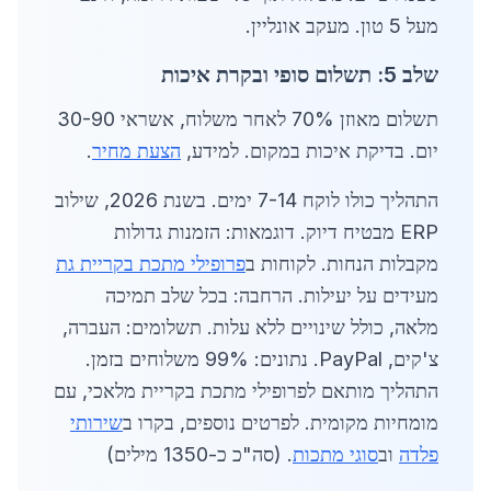
מעל 5 טון. מעקב אונליין.
שלב 5: תשלום סופי ובקרת איכות
תשלום מאוזן 70% לאחר משלוח, אשראי 30-90
יום. בדיקת איכות במקום. למידע,
הצעת מחיר
.
התהליך כולו לוקח 7-14 ימים. בשנת 2026, שילוב
ERP מבטיח דיוק. דוגמאות: הזמנות גדולות
מקבלות הנחות. לקוחות ב
פרופילי מתכת בקריית גת
מעידים על יעילות. הרחבה: בכל שלב תמיכה
מלאה, כולל שינויים ללא עלות. תשלומים: העברה,
צ'קים, PayPal. נתונים: 99% משלוחים בזמן.
התהליך מותאם לפרופילי מתכת בקריית מלאכי, עם
מומחיות מקומית. לפרטים נוספים, בקרו ב
שירותי
פלדה
וב
סוגי מתכות
. (סה"כ כ-1350 מילים)