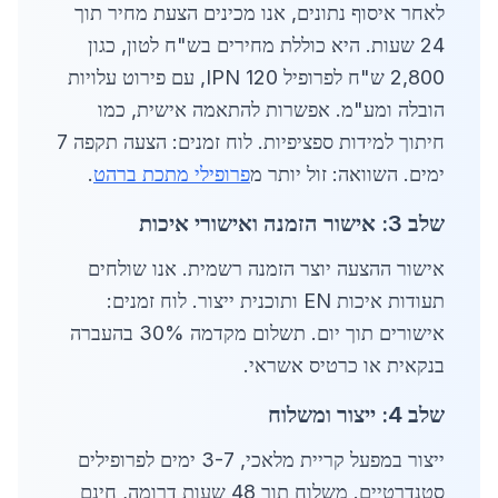
לאחר איסוף נתונים, אנו מכינים הצעת מחיר תוך
24 שעות. היא כוללת מחירים בש"ח לטון, כגון
2,800 ש"ח לפרופיל IPN 120, עם פירוט עלויות
הובלה ומע"מ. אפשרות להתאמה אישית, כמו
חיתוך למידות ספציפיות. לוח זמנים: הצעה תקפה 7
ימים. השוואה: זול יותר מ
פרופילי מתכת ברהט
.
שלב 3: אישור הזמנה ואישורי איכות
אישור ההצעה יוצר הזמנה רשמית. אנו שולחים
תעודות איכות EN ותוכנית ייצור. לוח זמנים:
אישורים תוך יום. תשלום מקדמה 30% בהעברה
בנקאית או כרטיס אשראי.
שלב 4: ייצור ומשלוח
ייצור במפעל קריית מלאכי, 3-7 ימים לפרופילים
סטנדרטיים. משלוח תוך 48 שעות דרומה, חינם