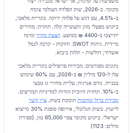
משפיעות על זמינות, אך ישראל מגבירה ייצור
מקומי. ב-2026, שוק הפלדה העולמי צומח
ב-4.5%, עם דגש על פלדה ירוקה. בקריית מלאכי,
ביקוש מפעלי מזון ותעשייה קלה. תחזית: מחירים
יתייצבו ב-4400 ₪ ממוצע.
הצעת מחיר
זמינה
מיידית. ניתוח SWOT: חוזקות - קרבה לנמל
אשדוד; חולשות - תלות ביבוא.
נתונים מפורטים: מכירות פרופילים בקריית מלאכי
עלו ל-120 מיליון ₪ ב-2026, עם 60% שימוש
בבנייה. גורם אנרגיה: עליית מחירי גז טבעי
ב-10%. תחזית חיובית הודות למדיניות תמריצים.
מכירת ברזל ומתכות
תומכת בשוק.
צרו קשר
לייעוץ. בשוק הגלובלי, אירופה סופגת 30% מייצוא
ישראלי. ביקוש מקומי צפוי 65,000 טון. (ספירת
מילים: 1123)