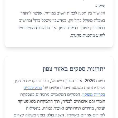
יציקה.
הקישור בין תכנון לכמות חשוב במיוחד. אפשר להיעזר
ב
טבלת משקל ברזל זיון
, ב
מחשבון משקל ברזל
וב
חישוב
ברזל בניין
לצורך בדיקת היגיון, אך החישוב המחייב חייב
להגיע מתכנית מהנדס.
יתרונות ספקים באזור צפון
בשנת 2026, אזור הצפון בישראל, ובפרט בקריית מוצקין,
מציע יתרונות משמעותיים לרוכשים של
ברזל לבנייה
בקריית מוצקין
. הספקים המקומיים מתמחים באספקת
חומרי גלם איכותיים לבנייה, תוך התמקדות בלוגיסטיקה
יעילה, מחירים תחרותיים ואיכות גבוהה. בהשוואה
לאזורים אחרים בישראל, הצפון בולט בזמני משלוח קצרים