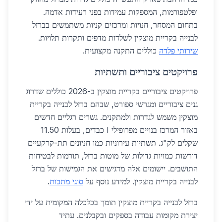
ופלטפורמות, המספקות עמידות בפני רעידות אדמה.
בתחום המסחר, חנויות ומרכזים קניות משתמשים בברזל
לבנייה בקריית מוצקין לשלדות מדפים ותקרות תלויות.
שירותי פלדה
כוללים התקנה מקצועית.
פרויקטים ציבוריים ותשתיות
פרויקטים ציבוריים בקריית מוצקין ב-2026 כוללים שדרוג
גנים ציבוריים ומגרשי ספורט, שבהם ברזל לבנייה בקריית
מוצקין משמש לגדרות ולמתקנים. גשרים רגליים חדשים
באזור המרכז בנויים מפרופילי I כבדים, בעלות 11.50
שקלים לק"ג. תשתיות עירוניות כמו חניונים תת-קרקעיים
דורשות כמויות גדולות של מוטות ברזל, תורמות לבטיחות
התושבים. יישומים אלה מדגישים את הגמישות של ברזל
לבנייה בקריית מוצקין. למידע נוסף על
סוגי מתכות
.
ברזל לבנייה בקריית מוצקין תומך בכלכלה המקומית על ידי
יצירת מקומות עבודה בספקים ובקבלנים. עתיד