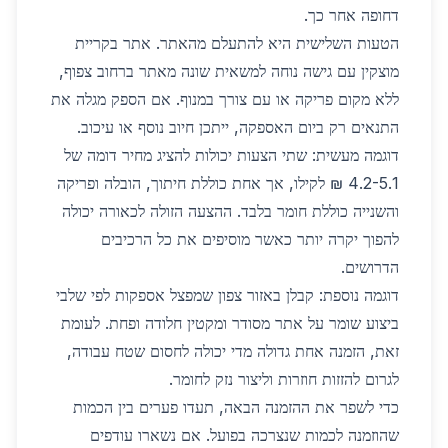
דחופה אחר כך.
הטעות השלישית היא להתעלם מהאתר. אתר בקריית
מוצקין עם גישה נוחה למשאית שונה מאתר ברחוב צפוף,
ללא מקום פריקה או עם צורך במנוף. אם הספק מגלה את
התנאים רק ביום האספקה, ייתכן חיוב נוסף או עיכוב.
דוגמה מעשית: שתי הצעות יכולות להציג מחיר דומה של
4.2-5.1 ₪ לקילו, אך אחת כוללת חיתוך, הובלה ופריקה
והשנייה כוללת חומר בלבד. ההצעה הזולה לכאורה יכולה
להפוך יקרה יותר כאשר מוסיפים את כל הרכיבים
הדרושים.
דוגמה נוספת: קבלן באזור צפון שמפצל אספקות לפי שלבי
ביצוע שומר על אתר מסודר ומקטין חלודה ופחת. לעומת
זאת, הזמנה אחת גדולה מדי יכולה לחסום שטח עבודה,
לגרום להזזות חוזרות וליצור נזק לחומר.
כדי לשפר את ההזמנה הבאה, תעדו פערים בין הכמות
שהוזמנה לכמות שנצרכה בפועל. אם נשארו עודפים