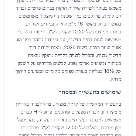
בבנייה מגורים בקריית מוצקין, ברזל לבנייה בקריית מוצקין
משמש בעיקר ליצירת שלדות חזקות בבתים פרטיים ובנייני
רב-קומות. פרויקטים כמו 'שכונת נוף מוצקין' משתמשים
במוטות ברזל בקוטר 16 מ"מ לחיזוק עמודים וקורות,
בעלות ממוצעת של 10.20 שקלים לק"ג. יריעות ברזל גלי
משמשות לגגות בתים חדשים, עם עמידות גבוהה בפני מזג
אוויר סוער בצפון. בשנת 2026, מאות יחידות דיור
חדשות נבנות, והברזל לבנייה בקריית מוצקין מבטיח
בטיחות וביצועים ארוכי טווח. קבלנים מדווחים על חיסכון
של 10% בעלויות בעזרת ספקים מקומיים המציעים חיתוך
מדויק.
שימושים בתעשייה ובמסחר
בתעשייה המקומית של קריית מוצקין, ברזל לבנייה בקריית
מוצקין חיוני לבניית מפעלים ומחסנים. פרופילי H כבדים
משמשים למבנים תעשייתיים באזור התעשייה, כמו מפעלי
מזון ומתכת, בעלות של 12.00 שקלים לק"ג. פרויקטים
כמו הרחבת פארק התעשייה כוללים גדרות מברזל מחוזק