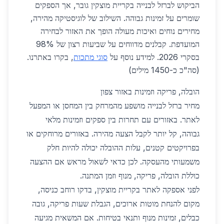
הביקוש לברזל לבנייה בקריית מוצקין גובר, אך הספקים
שומרים על זמינות גבוהה. השילוב של לוגיסטיקה מהירה,
מחירים נוחים ואיכות מעולה הופך את האזור לבחירה
המועדפת. קבלנים מדווחים על שביעות רצון של 98%
בסקרי 2026. למידע נוסף על
סוגי מתכות
, בקרו באתרנו.
(סה"כ כ-1450 מילים)
הובלה, פריקה וזמינות באזור צפון
מחיר ברזל לבנייה מושפע מהמרחק בין המחסן או המפעל
לאתר. באזורים עם תחרות בין ספקים וזמינות מלאי
גבוהה, קל יותר לקבל הצעה מהירה. באזורים מרוחקים או
בפרויקטים קטנים, עלות ההובלה יכולה להיות חלק
משמעותי מהעסקה. לכן כדאי לשאול מראש אם ההצעה
כוללת הובלה, פריקה, מנוף וזמן המתנה.
לפני אספקה לאתר בקריית מוצקין, בדקו רוחב כניסה,
מקום להנחת מוטות ארוכים, הגבלת שעות פריקה, גובה
כבלים, זמינות מנוף ותנאי בטיחות. אם המשאית מגיעה