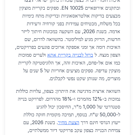
איכות חומרי הברזל בצפון עומדת בתקן ישראלי 1221
ובתקנים אירופאיים EN 10025. ספקים בקריית מוצקין
מבצעים בדיקות אולטראסאוניות ובדיקות מתח כימיות
בכל משלוח, מבטיחים עמידות בפני קורוזיה ורעידות
אדמה. בשנת 2026, עם השקעה במכונות חיתוך לייזר
חדשות, הדיוק מגיע למילימטר. בהשוואה לדרום, שם
האיכות דומה אך זמני אספקה ארוכים פוגעים בפרויקטים,
הצפון מנצח. ל
ברזל לבנייה בקריית אתא
ולערים סמוכות
כמו אום אל-פחם, האיכות זהה, אך הלוגיסטיקה לקריית
מוצקין עדיפה. ספקים מציעים אחריות של 5 שנים על
מוצרים, מה שנותן שקט נפשי לקבלנים.
השוואה ארצית מדגישה את היתרון: בצפון, עלויות כוללות
נמוכות ב-12% מהמרכז ו-18% מהדרום. לפרויקט בנייה
סטנדרטי של 1,000 מ"ר, החיסכון יכול להגיע
ל-50,000 ש"ח. בנוסף, תמיכה מקומית חזקה כוללת
ייעוץ הנדסי חינם דרך
הצעת מחיר
. בשנת 2026, עם
צמיחת הבנייה בצפון עקב פרויקטי דיור ממשלתיים,