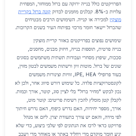
הפרויקטים כולל בנייה ירוקה עם ברזל ממוחזר, המפחית
עלויות ב-8%. קבלנים מוזמנים לבדוק
קונה ברזל בקריית
מוצקין
למכירה או קנייה. השימושים הרבים מבטיחים
שהברזל יישאר חומר מרכזי בפיתוח העיר בשנים הקרובות.
שימושים נפוצים בפרויקטים באזור קריית מוצקין
בנייה פרטית, תוספות בנייה, חיזוק מבנים, מחסנים,
סככות, שיפוץ מסחרי ועבודות תשתית משתמשים בסוגים
שונים של ברזל. מוטות זיון ורשתות משמשים לבטון מזוין,
בעוד פרופילי IPE, HEA, זוויות וצינורות משמשים
לקונסטרוקציות פלדה. כל שימוש דורש סיווג אחר, ולכן לא
נכון לבקש "מחיר ברזל" בלי לציין סוג, קוטר, אורך וכמות.
לקבלן קטן מומלץ להכין רשימת פריטים: קוטר מוט,
אורך, מספר יחידות, האם נדרש כיפוף, האם נדרש חיתוך
לפי מידה, והאם יש צורך בתעודת יצרן. ליזם או מנהל
פרויקט כדאי לרכז את הנתונים לפי שלבי ביצוע, כדי שלא
יגיע חומר מוקדם מדי ויחליד באתר או מאוחר מדי ויעכב