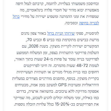
ובחיסכון משמעותי בעלויות. לדוגמה, קרבתם לנמל חיפה
מאפשרת יבוא מהיר של חומרי פלדה בינלאומיים, מה
שמפחית את זמני ההמתנה ומשפיע ישירות על מחירי
ברזל
לבנייה בחיפה
ובסביבה.
לוגיסטית, ספקי
שירותי קניית ברזל
באזור צפון נהנים
מרשת כבישים מתקדמת כמו כביש 6 וכביש 70,
המקשרים ישירות לקריית מוצקין. בשנת 2026, עם
השלמת פרויקטי התשתיות בצפון, זמן המשלוח הממוצע
לפרויקטי בנייה עומד על פחות מ-24 שעות בתוך האזור,
לעומת 48-72 שעות מהמרכז. זה חיוני לפרויקטים
דחופים כמו בניית מגדלי מגורים או תשתיות תעשייתיות
בקריית מוצקין. בנוסף, מחסנים מודרניים מצוידים במעליות
הידראוליות ומערכות GPS למעקב בזמן אמת, מבטיחים
אספקה מדויקת ללא עיכובים. בהשוואה ארצית, בדרום
כמו באילת, זמני משלוח יכולים להגיע לשבוע, מה שמייקר
את הפרויקטים בכ-15-20% בגלל עלויות הובלה נוספות.