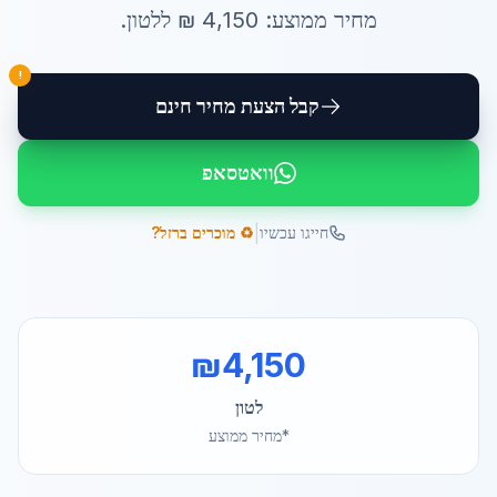
מחיר ממוצע:
4,150
₪ ל
לטון
.
!
קבל הצעת מחיר חינם
וואטסאפ
|
חייגו עכשיו
♻️ מוכרים ברזל?
₪
4,150
לטון
*מחיר ממוצע