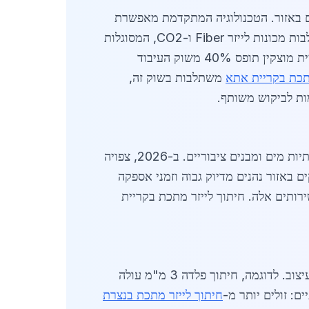
ליון שקלים בשנה זו, עם כ-12 ספקים מרכזיים הפועלים באזור. הטכנולוגיה המתקדמת מאפשרת
חיתוך מדויק עד 0.1 מ"מ, מה שהופך אותה לבחירה מועדפת על פני חיתוך מכני מסורתי. חברות מקומיות משלבות מכונות לייזר Fiber ו-CO2, המסוגלות
לחתוך פלדה עד 25 מ"מ עובי. הביקוש מגיע מתעשיות כמו בנייה, רכב וריהוט, כאשר חיתוך לייזר מתכת בקריית מוצקין תופס 40% משוק העיבוד
מתכת בקריית אתא
משתלבות בשוק זה,
ת לביקוש משותף.
הביקוש לחיתוך לייזר מתכת בקריית מוצקין נובע מפרויקטים תעשייתיים גדולים, כולל ייצור צינורות פלדה לתשתיות מים ומבנים ציבוריים. ב-2026, צפויה
סקים באזור נהנים מדיוק גבוה וזמני אספקה
ימוש יומיומי בשירותים אלה. חיתוך לייזר מתכת בקריית
מחירי חיתוך לייזר מתכת בקריית מוצקין נעים בין 80 ל-250 ש"ח למטר רץ, תלוי בעובי החומר ובמורכבות העיצוב. לדוגמה, חיתוך פלדה 3 מ"מ עולה
חיתוך לייזר מתכת בנצרת