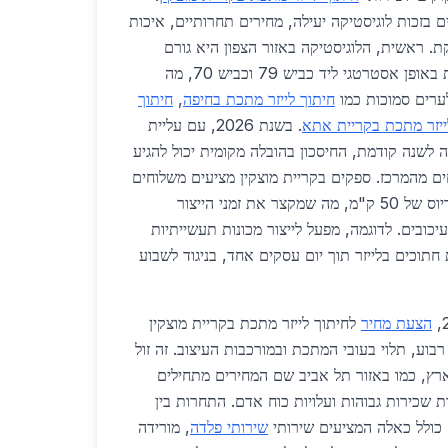
 בזכות לוגיסטיקה יעילה, מחירים תחרותיים, איכות
. ראשית, הלוגיסטיקה באזור הצפון היא גורם
מכריע. קריית מוצקין ממוקמת באופן אסטרטגי ליד כביש 79 וכביש 70, מה
רים סמוכות כמו
חיתוך לייזר מתכת בחיפה
,
חיתוך
ייזר מתכת בקריית אתא
. בשנת 2026, עם עליית
 ב-15% בהשוואה לשנה קודמת, החיסכון בהובלה מקומית יכול להגיע
משלוחים מהמרכז. ספקים בקריית מוצקין מציעים משלוחים
תוך 24-48 שעות בתוך הרדיוס של 50 ק"מ, מה שמקצר את זמני הייצור
יכובים. לדוגמה, מפעל לייצור מכונות תעשייתיות
חתוכים בלייזר תוך יום עסקים אחד, בניגוד לשבוע
הצעת מחיר
לחיתוך לייזר מתכת בקריית מוצקין
 ש"ח למטר רבוע, תלוי בעובי המתכת ובמורכבות העיצוב. זה זול
ז הארץ, כמו באזור תל אביב שם המחירים מתחילים
ויות שכירות גבוהות ועלויות כוח אדם. התחרות בין
 כולל כאלה המציעים שירותי
שירותי פלדה
, מורידה