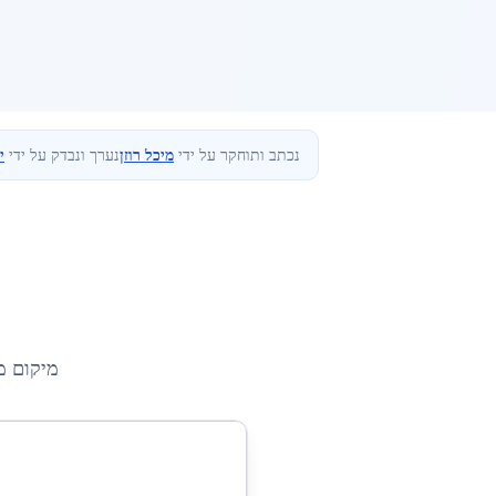
נכתב ותוחקר על ידי
מיכל רוזן
נערך ונבדק על ידי
י
מיקום מ