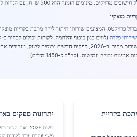
. מינימום הזמנה הוא 500 ש"ח, עם הנחות לכמויות גדולות מעל 5,000 ש"ח.
יית מוצקין
שירותי פלדה
נלווים כגון כיפוף והלחמה. לקוחות יכולים לבחור ב-
ק
שאריות. השוק תחרותי, עם דגש על איכות ושירות מהיר. ב-2026, ספקים חדש
נות גבוהה וגמישות. (סה"כ כ-1450 מילים)
מתכת בקריית
יתרונות ספקים באזו
בשנת 2026, אזור הצ
משמעותיים עבור לקוחות הזק