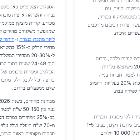
 משמש מגוון רחב של תעשיות
הספקים המקומיים כאן בולטים
וגמישות. העיר, עם
גבוהה והשוואה ארצית מובהקת
וש נרחב בטכנולוגיה זו בבנייה,
אפשר יצירת רכיבים מורכבים
שמאפשר משלוחים מהירים לע
שפרים איכות.
לייזר מתכת בנצרת
ו-
חיתוך ל
מחירי הדלק
ל-20-30% ממחירי ה
רת קורות פלדה, גדרות
ומעקות מדויקים. פרויקט מגדלי מגורים חדשים ב-2026 משתמש בלוחות
הכוללים ומפחית סיכונים של ע
יצובים אדריכליים, בעלות של כ-150 ש"ח למטר. חברות בנייה
בחיפה יכול לקבל חלקי מתכת 
מקומיות משלבות רכיבים אלה בצינורות תשתית, חוסכות 20% בעלויות. דוגמה:
שלם ממפעלים בדרום.
מבחינת מחירים, בשנת 2026,
נעה בין 50-150
ור חלקי מכונות, תבניות
בכ-25% ממחירים במרכ
ומסגרות לרכב. מפעלי אלקטרוניקה משתמשים בו לרכיבי מתכת דקים, בעובי 1-5
מ-70 ש"ח ומעלה בגלל על
מ"מ. ב-2026, תעשיית הרכב הצפונית מגבירה הזמנות ל-10,000 חלקים
ספקים מקומיים באזור הצפון,