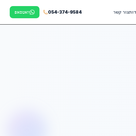
דות
צור קשר
054-374-9584
וואטסאפ