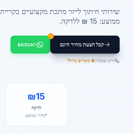
שירותי
חיתוך לייזר מתכת
מקצועיים ב
קריית 
ממוצע:
15
₪ ל
לדקה
.
!
קבל הצעת מחיר חינם
וואטסאפ
|
חייגו עכשיו
♻️ מוכרים ברזל?
₪
15
לדקה
*מחיר ממוצע