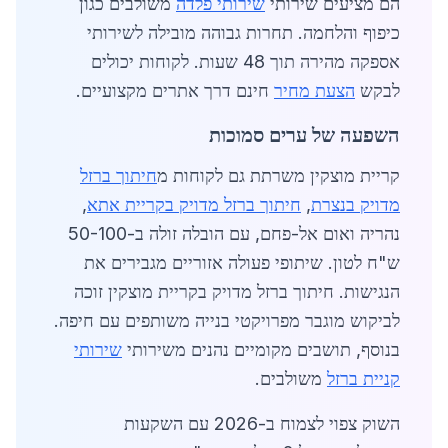
הם מציעים שירותי
שירותי פלדה
משולבים כגון
כיפוף והלחמה. תחרות גבוהה מובילה לשירותי
אספקה מהירה תוך 48 שעות. לקוחות יכולים
לבקש
הצעת מחיר
חינם דרך אתרים מקצועיים.
השפעה של ערים סמוכות
קריית מוצקין משרתת גם לקוחות מ
חיתוך ברזל
מדויק בנצרת
,
חיתוך ברזל מדויק בקריית אתא
,
נהריה ואום אל-פחם, עם הובלה זולה ב-50-100
ש"ח לטון. שיתופי פעולה אזוריים מגבירים את
הנגישות. חיתוך ברזל מדויק בקריית מוצקין זוכה
לביקוש מוגבר מפרויקטי בנייה משותפים עם חיפה.
בנוסף, תושבים מקומיים נהנים משירותי
שירותי
קניית ברזל
משולבים.
השוק צפוי לצמוח ב-2026 עם השקעות