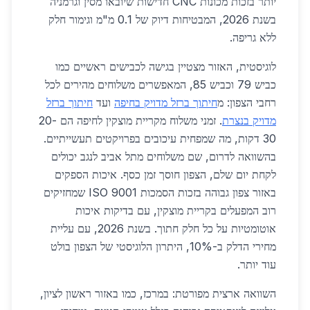
יותר בזכות מכונות CNC חדישות שיובאו מסין וגרמניה
בשנת 2026, המבטיחות דיוק של 0.1 מ"מ וגימור חלק
ללא גריפה.
לוגיסטית, האזור מצטיין בגישה לכבישים ראשיים כמו
כביש 79 וכביש 85, המאפשרים משלוחים מהירים לכל
רחבי הצפון: מ
חיתוך ברזל מדויק בחיפה
ועד
חיתוך ברזל
מדויק בנצרת
. זמני משלוח מקריית מוצקין לחיפה הם 20-
30 דקות, מה שמפחית עיכובים בפרויקטים תעשייתיים.
בהשוואה לדרום, שם משלוחים מתל אביב לנגב יכולים
לקחת יום שלם, הצפון חוסך זמן כסף. איכות הספקים
באזור צפון גבוהה בזכות הסמכות ISO 9001 שמחזיקים
רוב המפעלים בקריית מוצקין, עם בדיקות איכות
אוטומטיות על כל חלק חתוך. בשנת 2026, עם עליית
מחירי הדלק ב-10%, היתרון הלוגיסטי של הצפון בולט
עוד יותר.
השוואה ארצית מפורטת: במרכז, כמו באזור ראשון לציון,