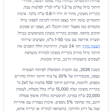
עלויות לוגיסטיקה גבוהות בגלל עומסי תנועה, ומחירי
חיתוך ברזל עולים על 1.2 ש"ח למ"ר לפלטות עבה.
בקריית מוצקין, מחיר זה יורד ל-0.8 ש"ח בלבד. איכות
החומרים טובה יותר בצפון הודות לקרבה לספקי ברזל
מקומיים כמו מפעלי רמת חובב? לא, בצפון יש ספקים
חזקים בחיפה. ספקים בקריית מוצקין משתמשים בברזל
תוצרת אירופה עם עובי 1-50 מ"מ, ומציעים שירותי
הצעת מחיר
תוך 24 שעות. היתרונות הללו הופכים את
חיתוך ברזל מדויק בקריית מוצקין לבחירה מועדפת
לעסקים בתעשיות הרכב, בנייה ומכונות.
בשנת 2026, עם תוכנית הממשלה לפיתוח תעשייה
בצפון, סובסידיות של 20% על ציוד חיתוך הוזילו מחירים
נוספים. לדוגמה, פרויקט חיתוך 100 פלטות של 2x1 מ'
בקריית מוצקין יעלה 15,000 ש"ח כולל משלוח, לעומת
22,000 ש"ח במרכז. לוגיסטיקה כוללת איסוף פסולת
חינם, מה שחוסך 5% נוספים. איכות נשמרת עם אחריות
שנה על דיוק החיתוך. בהשוואה לנהריה או קריית אתא,