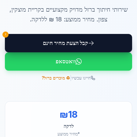
שירותי
חיתוך ברזל מדויק
מקצועיים ב
קריית מוצקין
,
צפון
. מחיר ממוצע:
18
₪ ל
לדקה
.
!
קבל הצעת מחיר חינם
וואטסאפ
|
חייגו עכשיו
♻️ מוכרים ברזל?
₪
18
לדקה
*מחיר ממוצע