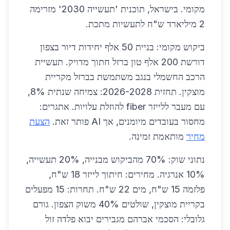
מקומי. בישראל, תוכנית 'תעשייה 2030' מזרימה
2 מיליארד ש"ח לתעשיות מתכת.
ביקוש מקומי: בניית 50 אלף יחידות דיור בצפון
דורשת 200 אלף טון ברזל חתוך מדויק. תעשיית
הרכב החשמלי בנגב משתמשת בברזל מקריית
מוצקין. תחזית 2026-2028: צמיחה שנתית 8%,
עם מעבר ללייזר fiber להוזלת עלויות. אתגרים:
מחסור בעובדים מיומנים, אך AI פותר זאת.
הצעת
מחיר
מותאמת זמינה.
נתוני שוק: 70% מהביקוש מבנייה, 20% תעשייה,
10% אנרגיה. מחירים: חיתוך לייזר 18 ש"ח,
פלזמה 15 ש"ח, מים 22 ש"ח. תחרות: 15 מפעלים
בקריית מוצקין, שולטים 40% משוק הצפון. גורם
גלובלי: הסכמי אברהם מגבירים יבוא פלדה זול