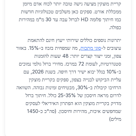
קריית מוצקין מציעה גישה טובה יותר לכוח אדם מיומן
ממכללת אורט. ספקים כאן משלבים טכנולוגיות חדשות
כמו חיתוך פלזמה HD לברזל עבה עד 30 מ"מ במהירות
כפולה.
יתרונות נוספים כוללים שירותי ייעוץ חינם להתאמת
עיצובים ל-
סוגי מתכות
, מה שמפחית בזבוז ב-15%. באזור
צפון, זמני ייצור קצרים יותר: 48 שעות להזמנות
סטנדרטיות, לעומת 72 במרכז. מחירי ברזל גולמי נמוכים
ב-10% בגלל יבוא ישיר דרך חיפה. בשנת 2026, עם
עליית הביקוש לבנייה בצפון, ספקים בקריית מוצקין
הרחיבו קיבולת ב-30%, מבטיחים זמינות גבוהה. השוואה
לדרום מראה חיסכון של 25-35% כולל. חיתוך ברזל
מדויק בקריית מוצקין הוא הפתרון האידיאלי לעסקים
שמחפשים איכות, מהירות וחיסכון. (סה"כ כ-1450
מילים)