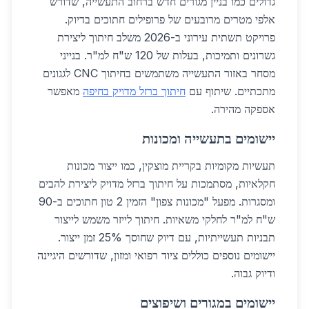
גדולים כמו בניין מגורים חדש ברחוב התעשייה, שדורש
אלפי מטרים מרובעים של פרופילים חתוכים בדיוק.
פרויקט תשתית עירוני ב-2026 משלב חיתוך ליצירת
גשרונים ותמיכות, בעלות של 120 ש"ח למ"ר. בנייני
מסחר באזור התעשייה משתמשים בחיתוך CNC לגגונים
מתכתיים. שיתוף עם
חיתוך ברזל מדויק בחיפה
מאפשר
אספקה מהירה.
יישומים בתעשייה ומכונות
תעשיות מקומיות בקריית מוצקין, כמו ייצור מכונות
חקלאיות, מסתמכות על חיתוך ברזל מדויק ליצירת להבים
ומסגרות. מפעל "מכונות צפון" הזמין 2 טון חתוכים ב-90
ש"ח למ"ר לחלקי משאיות. חיתוך לייזר משמש לייצור
תבניות תעשייתיות, עם דיוק שחוסך 25% זמן ייצור.
יישומים נוספים כוללים ציוד רפואי ומזון, שדורשים היגיינה
ודיוק גבוה.
יישומים במגורים ושיפוצים