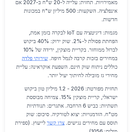
מאמירויות. תחזית: עלייה ל-20 ש"ח ב-2027 אם
אינפלציה. השקעות: 500 מיליון ש"ח במכונות
חדשות.
מגמות: דיגיטציה עם IoT לבקרה בזמן אמת,
הפחתת פסולת ל-2%. שוק ירוק: 40% ביקוש
לברזל ממוחזר. בקריית מוצקין, ירידה של 10%
במחירים בזכות קרבה לנמל חיפה.
שירותי פלדה
כוללים ניתוח שוק חינם. השפעת אוקראינה: עליית
מחירי גז מובילה לחיתוך יעיל יותר.
תחזית מפורטת: 2026 - 1.2 מיליון טון ביקוש
ישראלי, קריית מוצקין 15%. צמיחה מבוססת
תשתיות: כביש 6 הרחבה. אתגרים: תנודתיות
מט"ח. הזדמנויות: יצוא לטורקיה. סיכום: שוק
תוסס עם מחירים נגישים.
צרו קשר
לייעוץ. (ספירת
מילים: 1056)