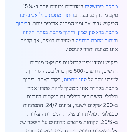
מתכת בירושלים
המחירים גבוהים יותר ב-15%
עקב מרחקים, בעוד ב
ריתוך מתכת בתל אביב-יפו
הביקוש גבוה אך זמני המתנה ארוכים יותר. ב
ריתוך
מתכת בראשון לציון
,
ריתוך מתכת בפתח תקווה
ו
ריתוך מתכת בנתניה
המחירים דומים, אך קריית
אונו מציעה יתרון לוגיסטי.
ביקוש עתידי צפוי לגדול עם פרויקטי מגורים
חדשים, דורש כ-500 טון ברזל בשנה לריתוך.
למידע נוסף על
סוגי מתכות
, בקרו באתר. ריתוך
מתכת בקריית אונו ממשיך להיות פתרון אמין
וכלכלי. השירותים כוללים גם תיקונים דחופים
ב-200 שקלים לשעה, זמינים 24/7. התפתחות
טכנולוגית כוללת רובוטיקה, המפחיתה עלויות
ב-20%. לקוחות מרוצים מדווחים על חיסכון של
אלפי שקלים בפרויקטים גדולים. שוק זה תורם