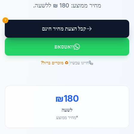
מחיר ממוצע:
180
₪ ל
לשעה
.
!
קבל הצעת מחיר חינם
וואטסאפ
|
חייגו עכשיו
♻️ מוכרים ברזל?
₪
180
לשעה
*מחיר ממוצע