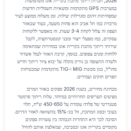
2026, חברות ריתוך מתכת בקריית אונו משתמשות
במערכות GPS מתקדמות ומשאיות חשמליות חדשות
שמפחיתות זיהום ומגדילות יעילות. זמן משלוח ממוצע לעיר
מרכזית כמו תל אביב הוא פחות משעה, בעוד שבאזור
הצפון זה עלול לקחת 3-4 שעות. זה מאפשר ללקוחות
עסקיים, כמו מפעלי ייצור ומבני קונסטרוקציה, לקבל
שירותי ריתוך מתכת בקריית אונו במהירות שמתאימה
ללוחות זמנים צפופים. בנוסף, קרבת האזור לנמל אשדוד
ולשדה התעופה בן גוריון מקלה על יבוא ציוד ריתוך חדיש
מחו"ל, כגון מכונות MIG ו-TIG מתקדמות שמבטיחות
תפרים חזקים ועמידים.
מבחינת מחירים, בשנת 2026 ספקים באזור המרכז
מציעים תעריפים תחרותיים במיוחד. עלות ריתוך פרמטר
סטנדרטי של פלדה עומדת על 450-650 ש"ח, תלוי
בעובי ובסוג המתכת, זול בכ-15% בהשוואה לאזור הדרום.
הסיבה לכך היא התחרות הגבוהה בין עשרות ספקים
מקומיים בקריית אונו ובסביבה, שמאלצת אותם להוזיל