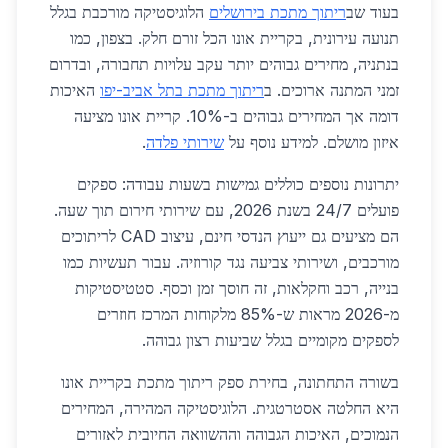
בעוד שב
ריתוך מתכת בירושלים
הלוגיסטיקה מורכבת בגלל
תנועה עירונית, בקריית אונו הכל זורם חלק. בצפון, כמו
בנתניה, מחירים גבוהים יותר עקב עלויות תחבורה, ובדרום
זמני המתנה ארוכים. ב
ריתוך מתכת בתל אביב-יפו
האיכות
דומה אך המחירים גבוהים ב-10%. קריית אונו מציעה
איזון מושלם. למידע נוסף על
שירותי פלדה
.
יתרונות נוספים כוללים גמישות בשעות עבודה: ספקים
פועלים 24/7 בשנת 2026, עם שירותי חירום תוך שעה.
הם מציעים גם ייעוץ הנדסי חינם, עיצוב CAD לריתוכים
מורכבים, ושירותי צביעה נגד קורוזיה. עבור תעשיות כמו
בנייה, רכב וחקלאות, זה חוסך זמן וכסף. סטטיסטיקות
מ-2026 מראות ש-85% מלקוחות המרכז חוזרים
לספקים מקומיים בגלל שביעות רצון גבוהה.
בשורה התחתונה, בחירת ספק ריתוך מתכת בקריית אונו
היא החלטה אסטרטגית. הלוגיסטיקה המהירה, המחירים
הנמוכים, האיכות הגבוהה וההשוואה החיובית לאזורים