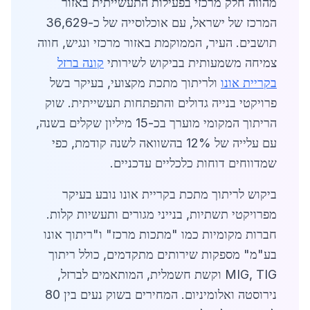
מהווה חלק מרכזי בפעילות התעשייתית באזור
המרכז של ישראל, עם אוכלוסייה של כ-36,629
תושבים. העיר, הממוקמת באזור מרכזי ונגיש, חווה
צמיחה משמעותית בביקוש לשירותי
קונה ברזל
בקריית אונו
ולריתוך מתכת מקצועי, בעיקר בשל
פרויקטי בנייה גדולים והתפתחות תעשייתית. שוק
הריתוך המקומי מוערך בכ-15 מיליון שקלים בשנה,
עם עלייה של 12% בהשוואה לשנה קודמת, כפי
שמדווחים דוחות כלכליים עדכניים.
ביקוש לריתוך מתכת בקריית אונו נובע בעיקר
מפרויקטי תשתיות, בנייני מגורים ותעשיות קלות.
חברות מקומיות כמו "מתכות מרכז" ו"ריתוך אונו
בע"מ" מספקות שירותים מתקדמים, כולל ריתוך
MIG, TIG וקשת חשמלית, המותאמים לברזל,
נירוסטה ואלומיניום. המחירים בשוק נעים בין 80