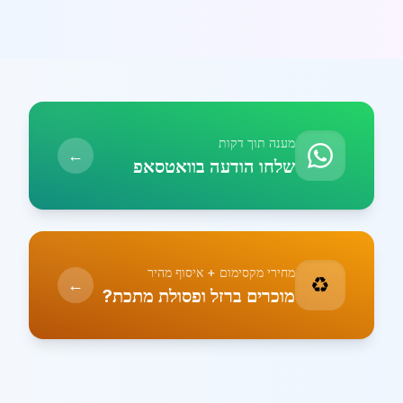
מענה תוך דקות
←
שלחו הודעה בוואטסאפ
מחירי מקסימום + איסוף מהיר
♻️
←
מוכרים ברזל ופסולת מתכת?