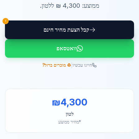
ממוצע:
4,300
₪ ל
לטון
.
!
קבל הצעת מחיר חינם
וואטסאפ
|
חייגו עכשיו
♻️ מוכרים ברזל?
₪
4,300
לטון
*מחיר ממוצע